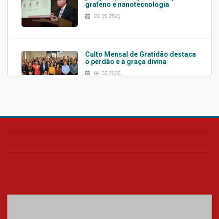
grafeno e nanotecnologia
22.05.2026
Culto Mensal de Gratidão destaca
o perdão e a graça divina
04.05.2026
Confira como foi o culto mensal
de março
26.03.2026
Cerimônia do Jaleco marca
entrada de novos alunos de
Medicina em Alphaville
09.03.2026