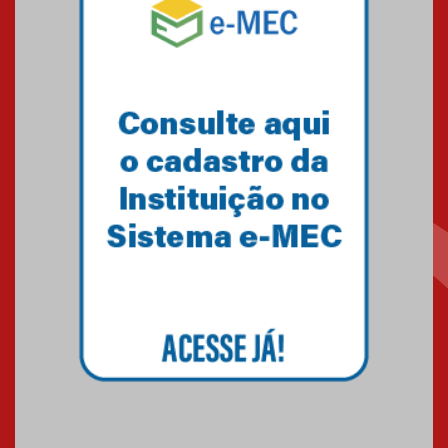
solidária para apoiar famílias em
Minas Gerais
05.03.2026
Primeiro culto do ano ressalta o
agradecimento
27.02.2026
Mackenzie recepciona calouros
do primeiro semestre de 2026
06.02.2026