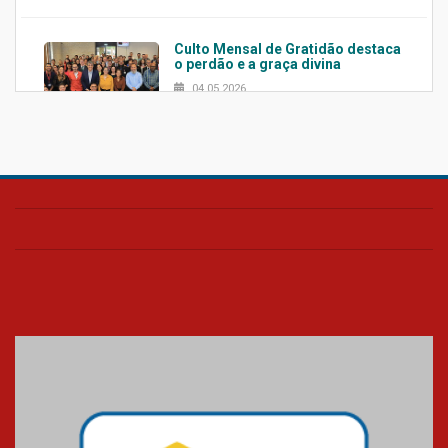
Culto Mensal de Gratidão destaca
o perdão e a graça divina
04.05.2026
Confira como foi o culto mensal
de março
26.03.2026
Cerimônia do Jaleco marca
entrada de novos alunos de
Medicina em Alphaville
09.03.2026
Mackenzie mobiliza campanha