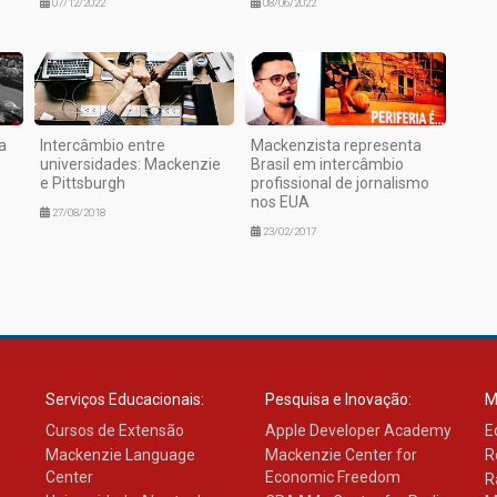
07/12/2022
08/06/2022
a
Intercâmbio entre
Mackenzista representa
universidades: Mackenzie
Brasil em intercâmbio
e Pittsburgh
profissional de jornalismo
nos EUA
27/08/2018
23/02/2017
Serviços Educacionais:
Pesquisa e Inovação:
M
Cursos de Extensão
Apple Developer Academy
E
Mackenzie Language
Mackenzie Center for
R
Center
Economic Freedom
R