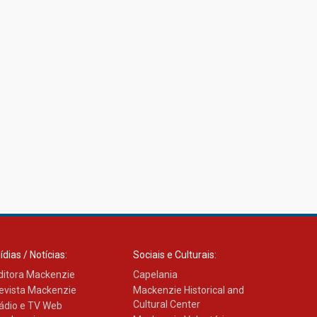
ídias / Notícias:
Sociais e Culturais:
ditora Mackenzie
Capelania
evista Mackenzie
Mackenzie Historical and
Cultural Center
ádio e TV Web