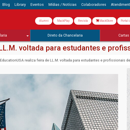
Blog
Library
Eventos
Mídias / Notícias
Colaboradores
Atendimen
Alumni
MackPlay
Revista
MackStore
Portal 
aria
Direto da Chancelaria
Cartas 
LL.M. voltada para estudantes e profiss
EducationUSA realiza feira de LL.M. voltada para estudantes e profissionais de