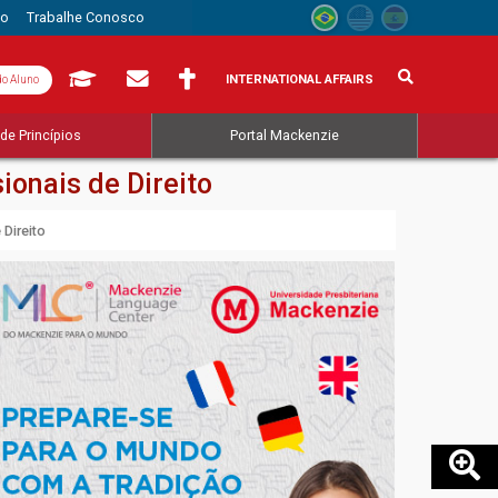
to
Trabalhe Conosco
INTERNATIONAL AFFAIRS
do Aluno
de Princípios
Portal Mackenzie
ionais de Direito
 Direito