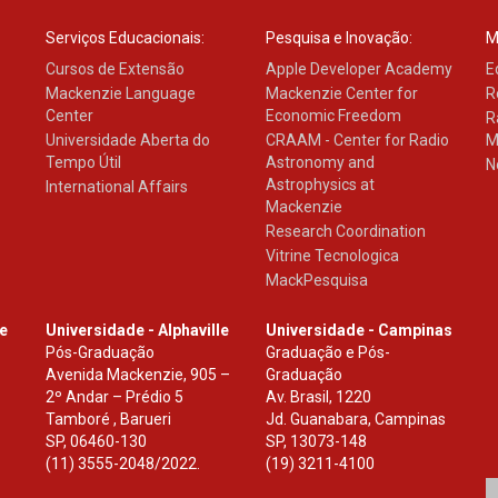
Serviços Educacionais:
Pesquisa e Inovação:
M
Cursos de Extensão
Apple Developer Academy
E
Mackenzie Language
Mackenzie Center for
R
Center
Economic Freedom
R
Universidade Aberta do
CRAAM - Center for Radio
M
Tempo Útil
Astronomy and
N
Astrophysics at
International Affairs
Mackenzie
Research Coordination
Vitrine Tecnologica
MackPesquisa
le
Universidade - Alphaville
Universidade - Campinas
Pós-Graduação
Graduação e Pós-
Avenida Mackenzie, 905 –
Graduação
2º Andar – Prédio 5
Av. Brasil, 1220
Tamboré , Barueri
Jd. Guanabara, Campinas
SP
,
06460-130
SP
,
13073-148
(11) 3555-2048/2022.
(19) 3211-4100