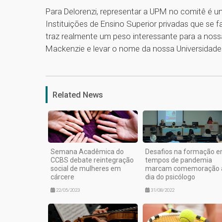
Para Delorenzi, representar a UPM no comitê é u
Instituições de Ensino Superior privadas que se 
traz realmente um peso interessante para a nossa
Mackenzie e levar o nome da nossa Universidade
Related News
Semana Acadêmica do
Desafios na formação 
CCBS debate reintegração
tempos de pandemia
social de mulheres em
marcam comemoração 
cárcere
dia do psicólogo
22/05/2023
31/08/2022