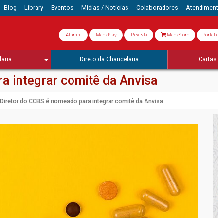
Blog
Library
Eventos
Mídias / Notícias
Colaboradores
Atendimen
Alumni
MackPlay
Revista
MackStore
Portal 
aria
Direto da Chancelaria
Cartas 
a integrar comitê da Anvisa
Diretor do CCBS é nomeado para integrar comitê da Anvisa