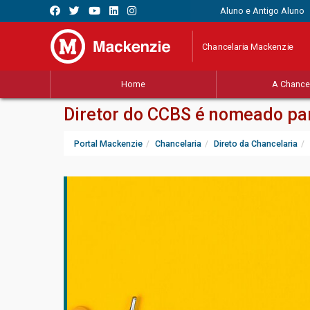
Aluno e Antigo Aluno
Chancelaria Mackenzie
Home
A Chancel
Diretor do CCBS é nomeado par
Portal Mackenzie
Chancelaria
Direto da Chancelaria