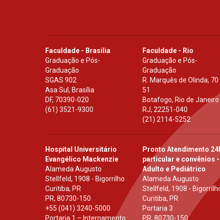
Faculdade - Brasília
Faculdade - Rio
Graduação e Pós-
Graduação e Pós-
Graduação
Graduação
SGAS 902
R. Marquês de Olinda, 70
Asa Sul, Brasília
51
DF
,
70390-020
Botafogo, Rio de Janeiro
(61) 3521-9300
RJ
,
22251-040
(21) 2114-5252
Hospital Universitário
Pronto Atendimento 24
Evangélico Mackenzie
particular e convênios -
Alameda Augusto
Adulto e Pediátrico
Stellfeld, 1908 - Bigorrilho
Alameda Augusto
Curitiba, PR
Stellfeld, 1908 - Bigorrilh
PR
,
80730-150
Curitiba, PR
+55 (041) 3240-5000
Portaria 3
Portaria 1 – Internamento
PR
,
80730-150