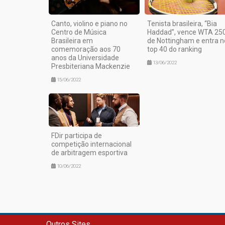
Canto, violino e piano no
Tenista brasileira, “Bia
Centro de Música
Haddad”, vence WTA 25
Brasileira em
de Nottingham e entra n
comemoração aos 70
top 40 do ranking
anos da Universidade
13/06/2022
Presbiteriana Mackenzie
15/06/2022
FDir participa de
competição internacional
de arbitragem esportiva
10/06/2022
Outros Sites