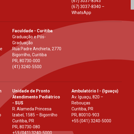
(67) 3037-8343
(67) 3037-8340 –
WhatsApp
Faculdade - Curitiba
Graduação e Pós-
Graduação
 e
Rua Padre Anchieta, 2770
Bigorrilho, Curitiba
PR
,
80730-000
(41) 3240-5500
h
Unidade de Pronto
Ambulatório I - (Iguaçu)
Atendimento Pediátrico
Av. Iguaçu, 820 –
- SUS
Rebouças
R. Alameda Princesa
Curitiba, PR
o
Izabel, 1585 – Bigorrilho
PR
,
80010-903
Curitiba, PR
+55 (041) 3240-5000
PR
,
80730-080
+55 (041) 3240-5000