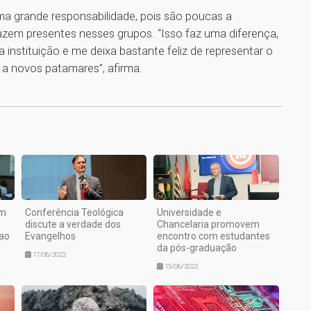
ma grande responsabilidade, pois são poucas a
fazem presentes nesses grupos. “Isso faz uma diferença,
 instituição e me deixa bastante feliz de representar o
 a novos patamares”, afirma.
1
em
Conferência Teológica
Universidade e
discute a verdade dos
Chancelaria promovem
ao
Evangelhos
encontro com estudantes
da pós-graduação
17/06/2022
15/06/2022