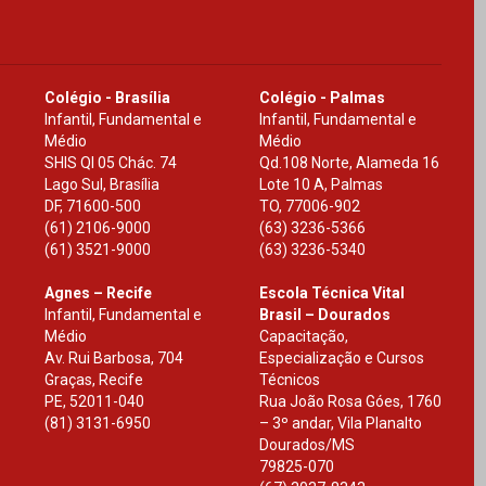
Colégio - Brasília
Colégio - Palmas
Infantil, Fundamental e
Infantil, Fundamental e
Médio
Médio
SHIS Ql 05 Chác. 74
Qd.108 Norte, Alameda 16
Lago Sul, Brasília
Lote 10 A, Palmas
DF
,
71600-500
TO
,
77006-902
(61) 2106-9000
(63) 3236-5366
(61) 3521-9000
(63) 3236-5340
Agnes – Recife
Escola Técnica Vital
Infantil, Fundamental e
Brasil – Dourados
Médio
Capacitação,
Av. Rui Barbosa, 704
Especialização e Cursos
Graças, Recife
Técnicos
PE
,
52011-040
Rua João Rosa Góes, 1760
(81) 3131-6950
– 3º andar, Vila Planalto
Dourados
/
MS
79825-070