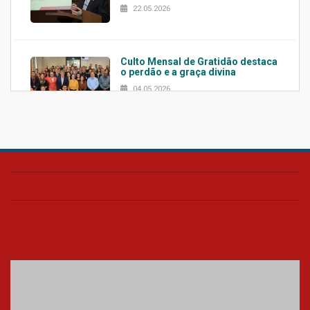
22.05.2026
Culto Mensal de Gratidão destaca
o perdão e a graça divina
04.05.2026
Confira como foi o culto mensal
de março
26.03.2026
Cerimônia do Jaleco marca
entrada de novos alunos de
Medicina em Alphaville
09.03.2026