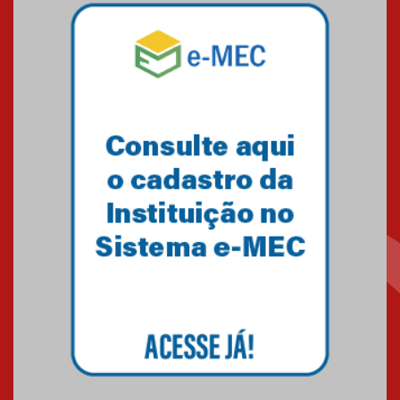
Mackenzie mobiliza campanha
solidária para apoiar famílias em
Minas Gerais
05.03.2026
Primeiro culto do ano ressalta o
agradecimento
27.02.2026
Mackenzie recepciona calouros
do primeiro semestre de 2026
06.02.2026