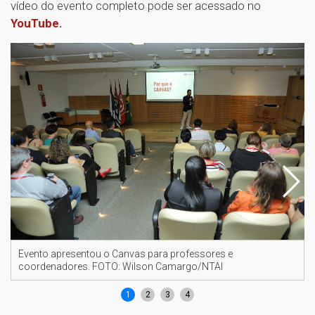
vídeo do evento completo pode ser acessado no
YouTube.
Evento apresentou o Canvas para professores e
coordenadores. FOTO: Wilson Camargo/NTAI
1
2
3
4