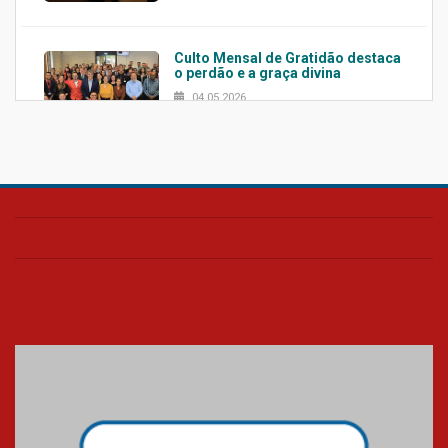
Culto Mensal de Gratidão destaca
o perdão e a graça divina
04.05.2026
Confira como foi o culto mensal
de março
26.03.2026
Cerimônia do Jaleco marca
entrada de novos alunos de
Medicina em Alphaville
09.03.2026