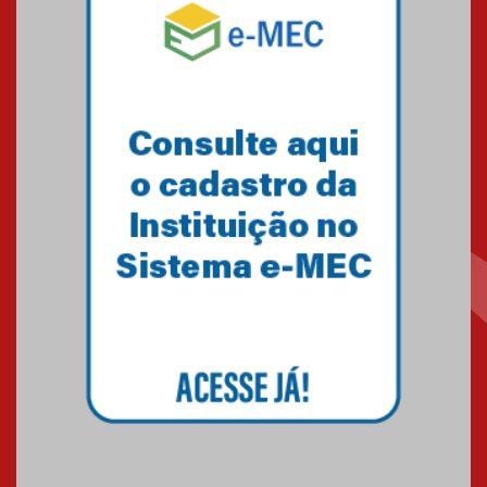
Mackenzie mobiliza campanha
solidária para apoiar famílias em
Minas Gerais
05.03.2026
Primeiro culto do ano ressalta o
agradecimento
27.02.2026
Mackenzie recepciona calouros
do primeiro semestre de 2026
06.02.2026