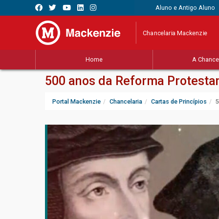
Aluno e Antigo Aluno
Chancelaria Mackenzie
Home
A Chancel
500 anos da Reforma Protesta
Portal Mackenzie
Chancelaria
Cartas de Princípios
5