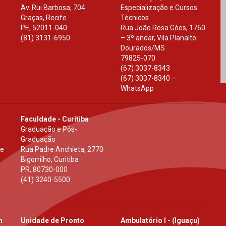
Av. Rui Barbosa, 704
Especialização e Cursos
Graças, Recife
Técnicos
PE
,
52011-040
Rua João Rosa Góes, 1760
(81) 3131-6950
– 3º andar, Vila Planalto
Dourados
/
MS
79825-070
(67) 3037-8343
(67) 3037-8340 –
WhatsApp
Faculdade - Curitiba
Graduação e Pós-
Graduação
 e
Rua Padre Anchieta, 2770
Bigorrilho, Curitiba
PR
,
80730-000
(41) 3240-5500
h
Unidade de Pronto
Ambulatório I - (Iguaçu)