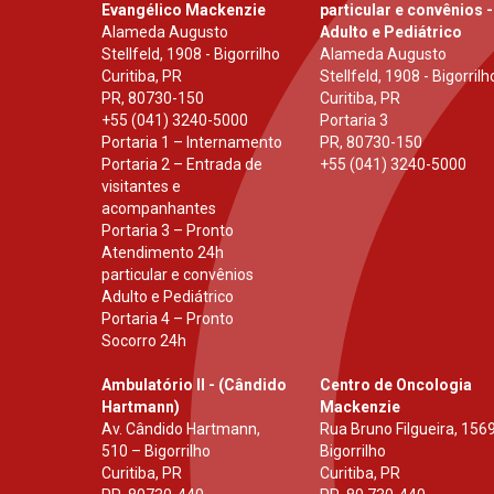
Evangélico Mackenzie
particular e convênios -
Alameda Augusto
Adulto e Pediátrico
Stellfeld, 1908 - Bigorrilho
Alameda Augusto
Curitiba, PR
Stellfeld, 1908 - Bigorrilh
PR
,
80730-150
Curitiba, PR
+55 (041) 3240-5000
Portaria 3
Portaria 1 – Internamento
PR
,
80730-150
Portaria 2 – Entrada de
+55 (041) 3240-5000
visitantes e
acompanhantes
Portaria 3 – Pronto
Atendimento 24h
particular e convênios
Adulto e Pediátrico
Portaria 4 – Pronto
Socorro 24h
Ambulatório II - (Cândido
Centro de Oncologia
Hartmann)
Mackenzie
Av. Cândido Hartmann,
Rua Bruno Filgueira, 1569
510 – Bigorrilho
Bigorrilho
Curitiba, PR
Curitiba, PR