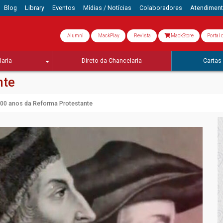
Blog
Library
Eventos
Mídias / Notícias
Colaboradores
Atendimen
Alumni
MackPlay
Revista
MackStore
Portal 
aria
Direto da Chancelaria
Cartas 
nte
00 anos da Reforma Protestante