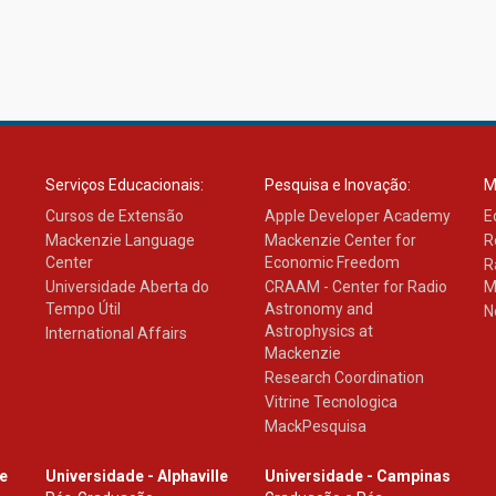
Serviços Educacionais:
Pesquisa e Inovação:
M
Cursos de Extensão
Apple Developer Academy
E
Mackenzie Language
Mackenzie Center for
R
Center
Economic Freedom
R
Universidade Aberta do
CRAAM - Center for Radio
M
Tempo Útil
Astronomy and
N
Astrophysics at
International Affairs
Mackenzie
Research Coordination
Vitrine Tecnologica
MackPesquisa
le
Universidade - Alphaville
Universidade - Campinas