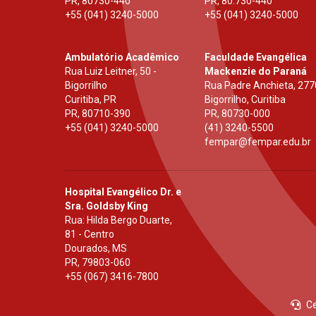
PR
,
80730-440
PR
,
80.730-440
+55 (041) 3240-5000
+55 (041) 3240-5000
Ambulatório Acadêmico
Faculdade Evangélica
Rua Luiz Leitner, 50 -
Mackenzie do Paraná
Bigorrilho
Rua Padre Anchieta, 277
Curitiba, PR
Bigorrilho, Curitiba
PR
,
80710-390
PR
,
80730-000
+55 (041) 3240-5000
(41) 3240-5500
fempar@fempar.edu.br
Hospital Evangélico Dr. e
Sra. Goldsby King
Rua: Hilda Bergo Duarte,
81 - Centro
Dourados, MS
PR
,
79803-060
+55 (067) 3416-7800
Ce