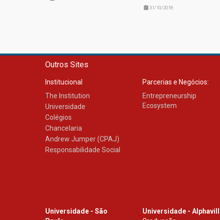
31/10/2018
Outros Sites
Institucional
Parcerias e Negócios:
The Institution
Entrepreneurship
Ecosystem
Universidade
Colégios
Chancelaria
Andrew Jumper (CPAJ)
Responsabilidade Social
Universidade - São
Universidade - Alphavil