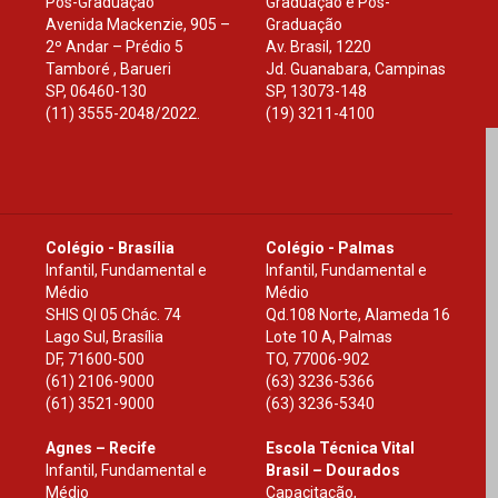
Pós-Graduação
Graduação e Pós-
Avenida Mackenzie, 905 –
Graduação
2º Andar – Prédio 5
Av. Brasil, 1220
Tamboré , Barueri
Jd. Guanabara, Campinas
SP
,
06460-130
SP
,
13073-148
(11) 3555-2048/2022.
(19) 3211-4100
Colégio - Brasília
Colégio - Palmas
Infantil, Fundamental e
Infantil, Fundamental e
Médio
Médio
SHIS Ql 05 Chác. 74
Qd.108 Norte, Alameda 16
Lago Sul, Brasília
Lote 10 A, Palmas
DF
,
71600-500
TO
,
77006-902
(61) 2106-9000
(63) 3236-5366
(61) 3521-9000
(63) 3236-5340
Agnes – Recife
Escola Técnica Vital
Infantil, Fundamental e
Brasil – Dourados
Médio
Capacitação,