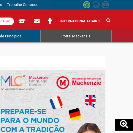
to
Trabalhe Conosco
INTERNATIONAL AFFAIRS
do Aluno
de Princípios
Portal Mackenzie