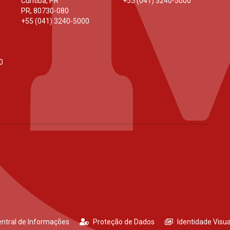
Curitiba, PR
+55 (041) 3240-5000
PR
,
80730-080
+55 (041) 3240-5000
0
ntral de Informações
Proteção de Dados
Identidade Visua