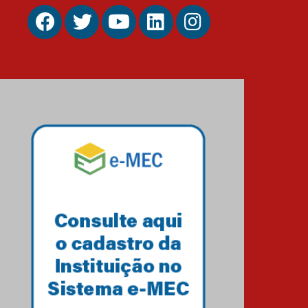
27.02.2026
Mackenzie recepciona
calouros do primeiro
semestre de 2026
06.02.2026