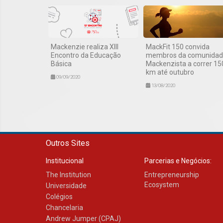
Mackenzie realiza XIII
MackFit 150 convida
Encontro da Educação
membros da comunida
Básica
Mackenzista a correr 15
km até outubro
09/09/2020
13/08/2020
Outros Sites
Institucional
Parcerias e Negócios:
The Institution
Entrepreneurship
Ecosystem
Universidade
Colégios
Chancelaria
Andrew Jumper (CPAJ)