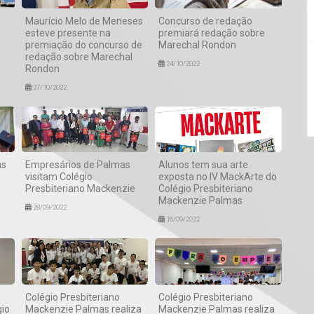
Maurício Melo de Meneses
Concurso de redação
esteve presente na
premiará redação sobre
premiação do concurso de
Marechal Rondon
redação sobre Marechal
24/10/2022
Rondon
27/10/2022
as
Empresários de Palmas
Alunos tem sua arte
visitam Colégio
exposta no IV MackArte do
Presbiteriano Mackenzie
Colégio Presbiteriano
Mackenzie Palmas
28/09/2022
16/09/2022
Colégio Presbiteriano
Colégio Presbiteriano
io
Mackenzie Palmas realiza
Mackenzie Palmas realiza