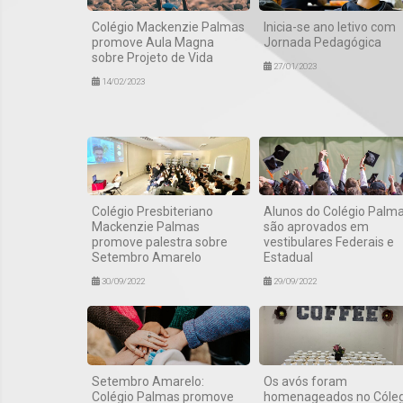
Colégio Mackenzie Palmas
Inicia-se ano letivo com
promove Aula Magna
Jornada Pedagógica
sobre Projeto de Vida
27/01/2023
14/02/2023
Colégio Presbiteriano
Alunos do Colégio Palm
Mackenzie Palmas
são aprovados em
promove palestra sobre
vestibulares Federais e
Setembro Amarelo
Estadual
30/09/2022
29/09/2022
Setembro Amarelo:
Os avós foram
Colégio Palmas promove
homenageados no Cóleg