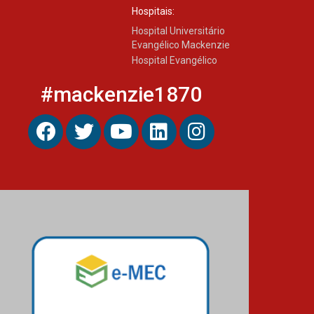
Hospitais:
Hospital Universitário
Evangélico Mackenzie
Hospital Evangélico
#mackenzie1870