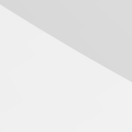
Seminário discute desafios
das novas tecnologias em
sistemas solares
residenciais
04.08.2026
Mackenzie recepciona os
calouros do segundo
semestre de 2026
04.08.2026
Como o Colégio Mackenzie
Brasília prepara seus
estudantes para o PAS antes
mesmo do Ensino Médio
04.08.2026