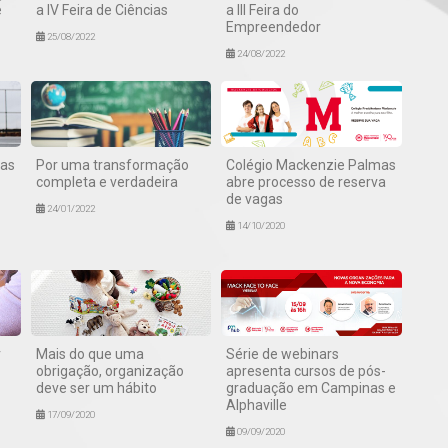
e
a IV Feira de Ciências
a III Feira do
Empreendedor
25/08/2022
24/08/2022
mas
Por uma transformação
Colégio Mackenzie Palmas
completa e verdadeira
abre processo de reserva
de vagas
24/01/2022
14/10/2020
r
Mais do que uma
Série de webinars
obrigação, organização
apresenta cursos de pós-
deve ser um hábito
graduação em Campinas e
Alphaville
17/09/2020
09/09/2020