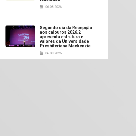
06.08.2026
Segundo dia da Recepção
aos calouros 2026.2
apresenta estrutura e
valores da Universidade
Presbiteriana Mackenzie
06.08.2026
Nova apresentação do
Centro de Música Brasileira
homenageia artista
brasileira
05.08.2026
Universidade Mackenzie
realizará nova edição da
Feira EducationUSA
05.08.2026