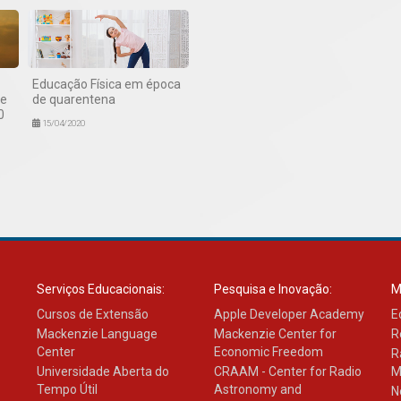
Educação Física em época
de
de quarentena
0
15/04/2020
Serviços Educacionais:
Pesquisa e Inovação:
M
Cursos de Extensão
Apple Developer Academy
E
Mackenzie Language
Mackenzie Center for
R
Center
Economic Freedom
R
Universidade Aberta do
CRAAM - Center for Radio
M
Tempo Útil
Astronomy and
N