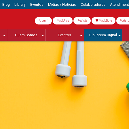
Blog
Library
Eventos
Mídias / Notícias
Colaboradores
Atendimen
Alumni
MackPlay
Revista
MackStore
Portal 
Quem Somos
Eventos
Biblioteca Digital