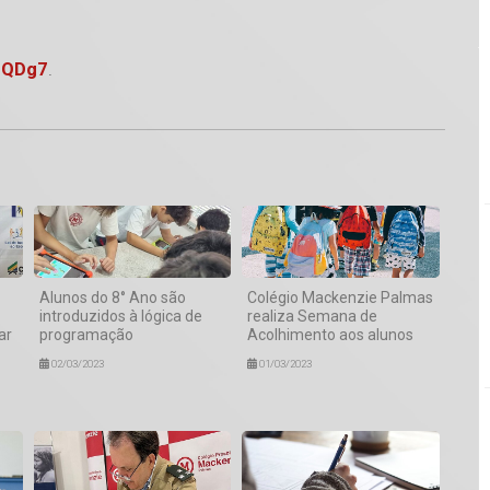
7QDg7
.
1
Alunos do 8° Ano são
Colégio Mackenzie Palmas
introduzidos à lógica de
realiza Semana de
ar
programação
Acolhimento aos alunos
02/03/2023
01/03/2023