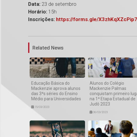
Data:
23 de setembro
Horário:
15h
Inscrições:
https://forms.gle/X3zhKqXZcPip
Related News
Educação Básica do
Alunos do Colégio
Mackenzie aprova alunos
Mackenzie Palmas
das 3ªs séries do Ensino
conquistam primeiro lug
Médio para Universidades
na 1ª Etapa Estadual de
Judô 2023
15/03/2023
06/03/2023