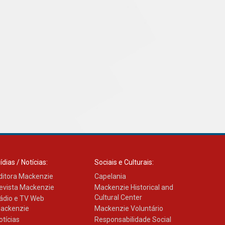
Como os pais podem investir
na educação dos filhos além
da escola
04.08.2026
ídias / Notícias:
Sociais e Culturais:
ditora Mackenzie
Capelania
evista Mackenzie
Mackenzie Historical and
Cultural Center
ádio e TV Web
ackenzie
Mackenzie Voluntário
otícias
Responsabilidade Social