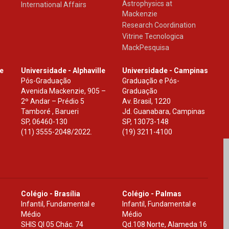
Astrophysics at
International Affairs
Mackenzie
Research Coordination
Vitrine Tecnologica
MackPesquisa
le
Universidade - Alphaville
Universidade - Campinas
Pós-Graduação
Graduação e Pós-
Avenida Mackenzie, 905 –
Graduação
2º Andar – Prédio 5
Av. Brasil, 1220
Tamboré , Barueri
Jd. Guanabara, Campinas
SP
,
06460-130
SP
,
13073-148
(11) 3555-2048/2022.
(19) 3211-4100
Colégio - Brasília
Colégio - Palmas
Infantil, Fundamental e
Infantil, Fundamental e
Médio
Médio
SHIS Ql 05 Chác. 74
Qd.108 Norte, Alameda 16