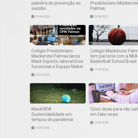
palestra de prevenção ao
Presbiteriano Mackenzi
suicídio
Palmas
15/09/2022
29/08/2022
Colégio Presbiteriano
Colégio Mackenzie Pal
Mackenzie Palmas lança
tem parceria com a NBA
Mack Esporte, laboratórios
Basketball School Brasil
funcionais e Espaço Maker
17/02/2022
25/07/2022
MackVIDA:
Cinco dicas para não cai
Sustentabilidade em
em fake news
tempos de pandemia
21/09/2020
21/09/2020