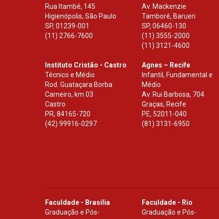
Rua Itambé, 145
Av. Mackenzie
Higienópolis, São Paulo
Tamboré, Barueri
SP
,
01239-001
SP
,
06460-130
(11) 2766-7600
(11) 3555-2000
(11) 3121-4600
Instituto Cristão - Castro
Agnes – Recife
Técnico e Médio
Infantil, Fundamental e
Rod. Guataçara Borba
Médio
Carneiro, km 03
Av. Rui Barbosa, 704
Castro
Graças, Recife
PR
,
84165-720
PE
,
52011-040
(42) 99916-0297
(81) 3131-6950
Faculdade - Brasília
Faculdade - Rio
Graduação e Pós-
Graduação e Pós-