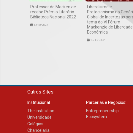
Professor do Mackenzie
Liberalismo e
recebe Prêmio Literário
Protecionismo no Cenár
Biblioteca Nacional 2022
Global de Incertezas ser
tema do VI Fórum
19/10/2022
Mackenzie de Liberdade
Econômica
19/10/2022
Outros Sites
Institucional
Parcerias e Negócios:
The Institution
Entrepreneurship
Ecosystem
Universidade
Colégios
Chancelaria