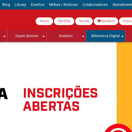
Blog
Library
Eventos
Mídias / Notícias
Colaboradores
Atendimen
Alumni
MackPlay
Revista
MackStore
Portal 
Quem Somos
Eventos
Biblioteca Digital