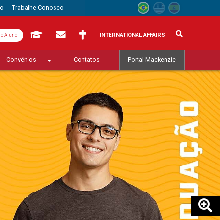
to
Trabalhe Conosco
INTERNATIONAL AFFAIRS
do Aluno
Convênios
Contatos
Portal Mackenzie