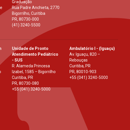
Graduação
 e
Rua Padre Anchieta, 2770
Bigorrilho, Curitiba
PR
,
80730-000
(41) 3240-5500
h
Unidade de Pronto
Ambulatório I - (Iguaçu)
Atendimento Pediátrico
Av. Iguaçu, 820 –
- SUS
Rebouças
R. Alameda Princesa
Curitiba, PR
o
Izabel, 1585 – Bigorrilho
PR
,
80010-903
Curitiba, PR
+55 (041) 3240-5000
PR
,
80730-080
+55 (041) 3240-5000