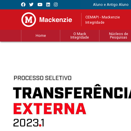
Aluno e Antigo Aluno
CEMAPI - Mackenzie
Integridade
O Mack
Núcleos de
Home
Integridade
Pesquisas