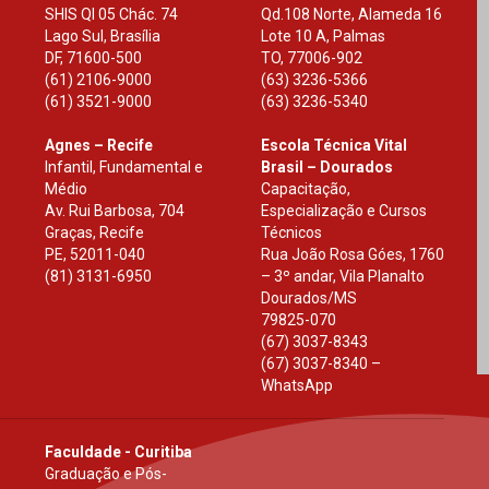
SHIS Ql 05 Chác. 74
Qd.108 Norte, Alameda 16
Lago Sul, Brasília
Lote 10 A, Palmas
DF
,
71600-500
TO
,
77006-902
(61) 2106-9000
(63) 3236-5366
(61) 3521-9000
(63) 3236-5340
Agnes – Recife
Escola Técnica Vital
Infantil, Fundamental e
Brasil – Dourados
Médio
Capacitação,
Av. Rui Barbosa, 704
Especialização e Cursos
Graças, Recife
Técnicos
PE
,
52011-040
Rua João Rosa Góes, 1760
(81) 3131-6950
– 3º andar, Vila Planalto
Dourados
/
MS
79825-070
(67) 3037-8343
(67) 3037-8340 –
WhatsApp
Faculdade - Curitiba
Graduação e Pós-