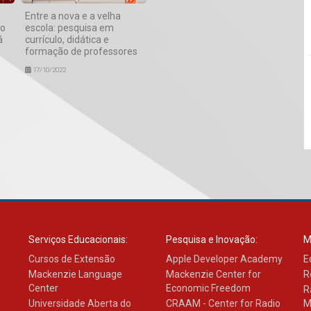
Entre a nova e a velha
io
escola: pesquisa em
á
currículo, didática e
formação de professores
17/10/2022
Serviços Educacionais:
Pesquisa e Inovação:
M
Cursos de Extensão
Apple Developer Academy
E
Mackenzie Language
Mackenzie Center for
R
Center
Economic Freedom
R
Universidade Aberta do
CRAAM - Center for Radio
M