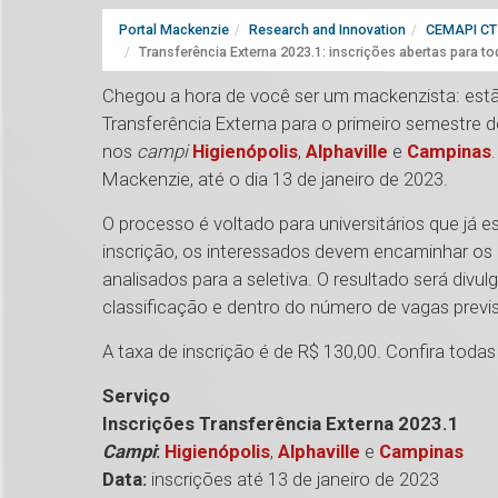
Portal Mackenzie
Research and Innovation
CEMAPI CT 
Transferência Externa 2023.1: inscrições abertas para 
Chegou a hora de você ser um mackenzista: estão
Transferência Externa para o primeiro semestre 
nos
campi
Higienópolis
,
Alphaville
e
Campinas
Mackenzie, até o dia 13 de janeiro de 2023.
O processo é voltado para universitários que já e
inscrição, os interessados devem encaminhar o
analisados para a seletiva. O resultado será divu
classificação e dentro do número de vagas previ
A taxa de inscrição é de R$ 130,00. Confira tod
Serviço
Inscrições Transferência Externa 2023.1
Campi
:
Higienópolis
,
Alphaville
e
Campinas
Data:
inscrições até 13 de janeiro de 2023