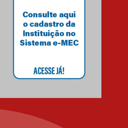
Como os pais podem investir
na educação dos filhos além
da escola
04.08.2026