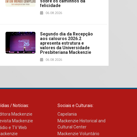
sobre os caminhos da
felicidade
06.08.2026
Segundo dia da Recepção
aos calouros 2026.2
apresenta estrutura e
valores da Universidade
Presbiteriana Mackenzie
06.08.2026
Nova apresentação do
Centro de Música Brasileira
homenageia artista
brasileira
05.08.2026
ídias / Notícias:
Sociais e Culturais:
ditora Mackenzie
Capelania
evista Mackenzie
Mackenzie Historical and
Universidade Mackenzie
Cultural Center
ádio e TV Web
realizará nova edição da
Feira EducationUSA
ackenzie
Mackenzie Voluntário