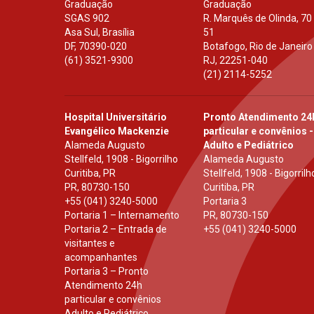
Graduação
Graduação
SGAS 902
R. Marquês de Olinda, 70
Asa Sul, Brasília
51
DF
,
70390-020
Botafogo, Rio de Janeiro
(61) 3521-9300
RJ
,
22251-040
(21) 2114-5252
Hospital Universitário
Pronto Atendimento 24
Evangélico Mackenzie
particular e convênios -
Alameda Augusto
Adulto e Pediátrico
Stellfeld, 1908 - Bigorrilho
Alameda Augusto
Curitiba, PR
Stellfeld, 1908 - Bigorrilh
PR
,
80730-150
Curitiba, PR
+55 (041) 3240-5000
Portaria 3
Portaria 1 – Internamento
PR
,
80730-150
Portaria 2 – Entrada de
+55 (041) 3240-5000
visitantes e
acompanhantes
Portaria 3 – Pronto
Atendimento 24h
particular e convênios
Adulto e Pediátrico