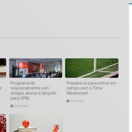
1
Programa de
Prepare-se para entrar em
e
relacionamento com
campo com o Time
antigos alunos é lançado
Mackenzie!
para UPM
19/10/2022
20/10/2022