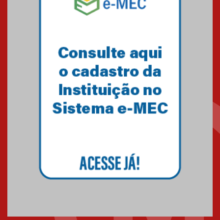
Mackenzie recepciona os
calouros do segundo semestre
de 2026
04.08.2026
Como o Colégio Mackenzie
Brasília prepara seus
estudantes para o PAS antes
mesmo do Ensino Médio
04.08.2026
Como os pais podem investir
na educação dos filhos além da
escola
04.08.2026