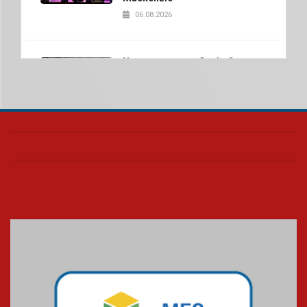
06.08.2026
Nova apresentação do Centro
de Música Brasileira
homenageia artista brasileira
05.08.2026
Universidade Mackenzie
realizará nova edição da Feira
EducationUSA
05.08.2026
Seminário discute desafios
das novas tecnologias em
sistemas solares residenciais
04.08.2026