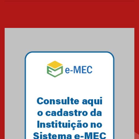
realizará nova edição da Feira
EducationUSA
05.08.2026
Seminário discute desafios
das novas tecnologias em
sistemas solares residenciais
04.08.2026
Mackenzie recepciona os
calouros do segundo semestre
de 2026
04.08.2026
Como o Colégio Mackenzie
Brasília prepara seus
estudantes para o PAS antes
mesmo do Ensino Médio
04.08.2026