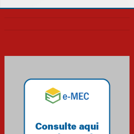
05.08.2026
Seminário discute desafios
das novas tecnologias em
sistemas solares residenciais
04.08.2026
Mackenzie recepciona os
calouros do segundo semestre
de 2026
04.08.2026
Como o Colégio Mackenzie
Brasília prepara seus
estudantes para o PAS antes
mesmo do Ensino Médio
04.08.2026