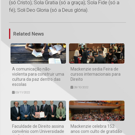
(só Cristo); Sola Gratia (só a graça); Sola Fide (só a
fé); Soli Deo Gloria (só a Deus glória).
1
Related News
A comunicação não-
Mackenzie sedia Feira de
violenta para construir uma
cursos internacionais para
cultura da paz dentro das
Direito
escolas
28/10/2022
03/11/2022
Faculdade de Direito assina
Mackenzie celebra 152
convênio com Universidade
anos com culto de gratidão