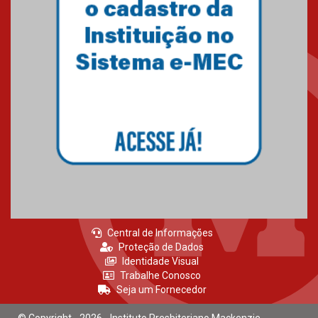
Como os pais podem investir
na educação dos filhos além da
escola
04.08.2026
XIII Fórum de Aprendizagem
Transformadora reúne
docentes para debater
inovação e desafios da
educação superior
04.08.2026
Central de Informações
Proteção de Dados
Identidade Visual
Trabalhe Conosco
Seja um Fornecedor