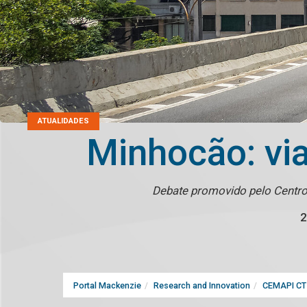
ATUALIDADES
Minhocão: vi
Debate promovido pelo Centro
2
Portal Mackenzie
Research and Innovation
CEMAPI CT 