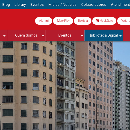
Blog
Library
Eventos
Mídias / Notícias
Colaboradores
Atendimen
Alumni
MackPlay
Revista
MackStore
Portal 
Quem Somos
Eventos
Biblioteca Digital