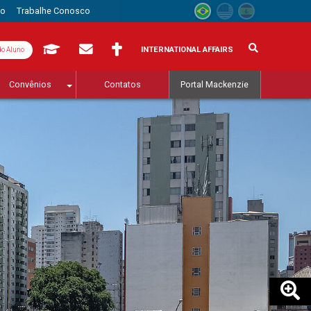
to
Trabalhe Conosco
INTERNATIONAL AFFAIRS
do Aluno
Convênios
Contatos
Portal Mackenzie