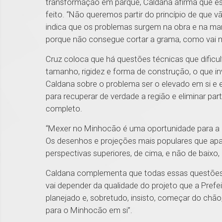
transformação em parque, Caldana afirma que ess
feito. “Não queremos partir do princípio de que 
indica que os problemas surgem na obra e na man
porque não consegue cortar a grama, como vai m
Cruz coloca que há questões técnicas que dificu
tamanho, rigidez e forma de construção, o que i
Caldana sobre o problema ser o elevado em si e e
para recuperar de verdade a região e eliminar pa
completo.
“Mexer no Minhocão é uma oportunidade para a c
Os desenhos e projeções mais populares que a
perspectivas superiores, de cima, e não de baixo,
Caldana complementa que todas essas questões e
vai depender da qualidade do projeto que a Pref
planejado e, sobretudo, insisto, começar do chão
para o Minhocão em si”.