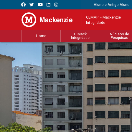
Aluno e Antigo Aluno
CEMAPI - Mackenzie
Integridade
O Mack
Núcleos de
Home
Integridade
Pesquisas