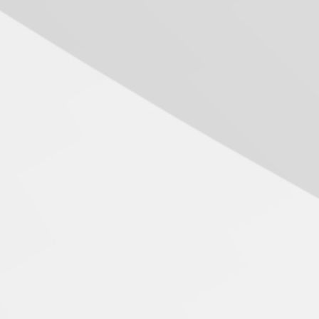
das novas tecnologias em
sistemas solares
residenciais
04.08.2026
Mackenzie recepciona os
calouros do segundo
semestre de 2026
04.08.2026
Como o Colégio Mackenzie
Brasília prepara seus
estudantes para o PAS antes
mesmo do Ensino Médio
04.08.2026
Como os pais podem investir
na educação dos filhos além
da escola