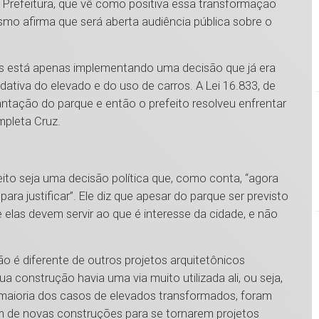
na Prefeitura, que vê como positiva essa transformação
ismo afirma que será aberta audiência pública sobre o
vas está apenas implementando uma decisão que já era
adativa do elevado e do uso de carros. A Lei 16.833, de
antação do parque e então o prefeito resolveu enfrentar
mpleta Cruz.
eito seja uma decisão política que, como conta, “agora
para justificar”. Ele diz que apesar do parque ser previsto
elas devem servir ao que é interesse da cidade, e não
ão é diferente de outros projetos arquitetônicos
construção havia uma via muito utilizada ali, ou seja,
 maioria dos casos de elevados transformados, foram
am de novas construções para se tornarem projetos