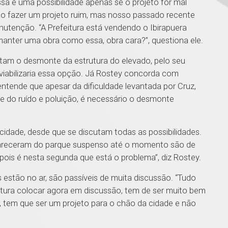
a é uma possibilidade apenas se o projeto for mal
vão fazer um projeto ruim, mas nosso passado recente
utenção. “A Prefeitura está vendendo o Ibirapuera
anter uma obra como essa, obra cara?”, questiona ele.
ltam o desmonte da estrutura do elevado, pelo seu
nviabilizaria essa opção. Já Rostey concorda com
ntende que apesar da dificuldade levantada por Cruz,
rte do ruído e poluição, é necessário o desmonte
idade, desde que se discutam todas as possibilidades.
pareceram do parque suspenso até o momento são de
 pois é nesta segunda que está o problema”, diz Rostey.
stão no ar, são passíveis de muita discussão. “Tudo
eitura colocar agora em discussão, tem de ser muito bem
, tem que ser um projeto para o chão da cidade e não