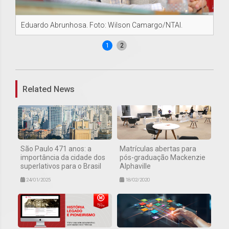
Eduardo Abrunhosa. Foto: Wilson Camargo/NTAI.
Cl
1
2
Related News
São Paulo 471 anos: a
Matrículas abertas para
importância da cidade dos
pós-graduação Mackenzie
superlativos para o Brasil
Alphaville
24/01/2025
18/02/2020