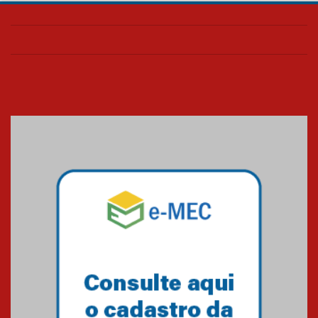
Seminário discute desafios
das novas tecnologias em
sistemas solares residenciais
04.08.2026
Mackenzie recepciona os
calouros do segundo semestre
de 2026
04.08.2026
Como o Colégio Mackenzie
Brasília prepara seus
estudantes para o PAS antes
mesmo do Ensino Médio
04.08.2026
Como os pais podem investir