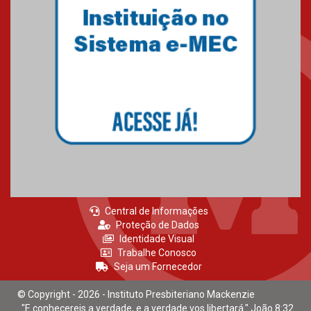
na educação dos filhos além da
escola
04.08.2026
XIII Fórum de Aprendizagem
Transformadora reúne
docentes para debater
inovação e desafios da
educação superior
04.08.2026
Central de Informações
Proteção de Dados
Identidade Visual
Trabalhe Conosco
Seja um Fornecedor
© Copyright - 2026 - Instituto Presbiteriano Mackenzie
"E conhecereis a verdade, e a verdade vos libertará." João 8:32