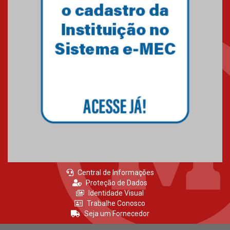
Como o Colégio Mackenzie
Brasília prepara seus
estudantes para o PAS antes
mesmo do Ensino Médio
04.08.2026
Como os pais podem investir
na educação dos filhos além da
escola
04.08.2026
Central de Informações
Proteção de Dados
Identidade Visual
Trabalhe Conosco
Seja um Fornecedor