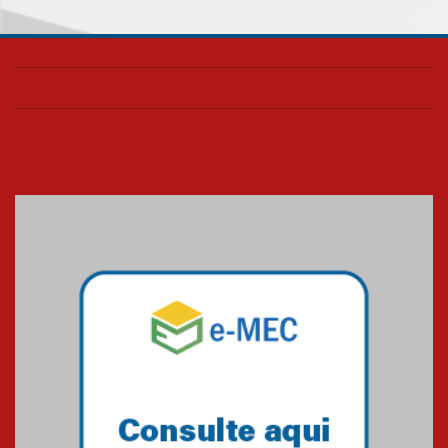
05.08.2026
Universidade Mackenzie
realizará nova edição da Feira
EducationUSA
05.08.2026
Seminário discute desafios
das novas tecnologias em
sistemas solares residenciais
04.08.2026
Mackenzie recepciona os
calouros do segundo semestre
de 2026
04.08.2026