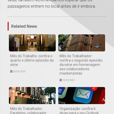
passageiros entrem no local antes de ir embora.
1
Related News
Mês do Trabalho: confira o
Mês do Trabalhador:
quarto e último episódio da
confira o segundo episódio
série
da série em homenagem
aos colaboradores
30/05/2023
mackenzistas
16/05/2023
Mês do Trabalhador:
Organização: confira 6
Parabéns, colaborador
dicas para o seu Outlook