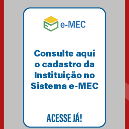
de 2026
04.08.2026
Como o Colégio Mackenzie
Brasília prepara seus
estudantes para o PAS antes
mesmo do Ensino Médio
04.08.2026
Como os pais podem investir
na educação dos filhos além da
escola
04.08.2026
XIII Fórum de Aprendizagem
Transformadora reúne
docentes para debater
inovação e desafios da
educação superior
04.08.2026