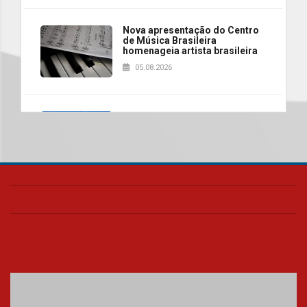
Nova apresentação do Centro
de Música Brasileira
homenageia artista brasileira
05.08.2026
Universidade Mackenzie
realizará nova edição da Feira
EducationUSA
05.08.2026
Seminário discute desafios
das novas tecnologias em
sistemas solares residenciais
04.08.2026
Mackenzie recepciona os
calouros do segundo semestre