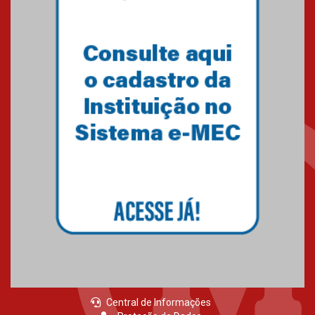
contemporânea
04.08.2026
Semana Internacional
Mackenzie promove parcerias
internacionais
03.08.2026
Oncologista do HUEM ressalta
importância da prevenção e
diagnóstico precoce do câncer
de pulmão
03.08.2026
Central de Informações