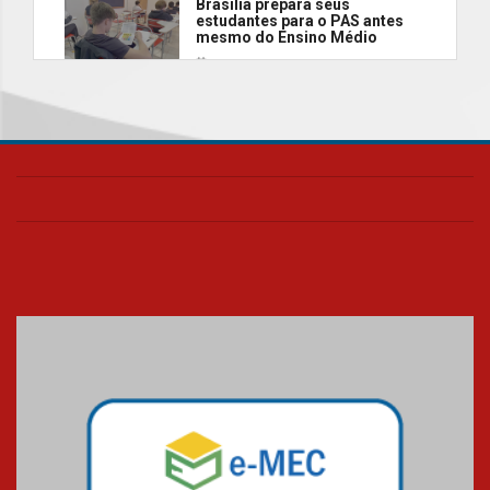
Brasília prepara seus
estudantes para o PAS antes
mesmo do Ensino Médio
04.08.2026
Como os pais podem investir
na educação dos filhos além da
escola
04.08.2026
XIII Fórum de Aprendizagem
Transformadora reúne
docentes para debater
inovação e desafios da
educação superior
04.08.2026
Professora do Mackenzie é
finalista do Prêmio Jabuti com
obra sobre ética e arquitetura