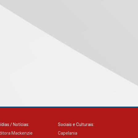
Transformadora reúne
docentes para debater
inovação e desafios da
educação superior
04.08.2026
Professora do Mackenzie é
finalista do Prêmio Jabuti
com obra sobre ética e
arquitetura contemporânea
04.08.2026
Semana Internacional
Mackenzie promove
parcerias internacionais
03.08.2026
Oncologista do HUEM
ídias / Notícias:
Sociais e Culturais:
ressalta importância da
prevenção e diagnóstico
ditora Mackenzie
Capelania
precoce do câncer de