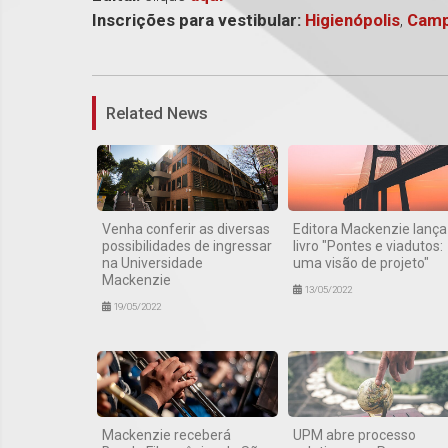
Inscrições para vestibular:
Higienópolis
,
Camp
Related News
Venha conferir as diversas
Editora Mackenzie lança
possibilidades de ingressar
livro "Pontes e viadutos:
na Universidade
uma visão de projeto"
Mackenzie
13/05/2022
19/05/2022
Mackenzie receberá
UPM abre processo