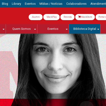
Blog
Library
Eventos
Mídias / Notícias
Colaboradores
Atendimen
Alumni
MackPlay
Revista
MackStore
Portal 
Quem Somos
Eventos
Biblioteca Digital