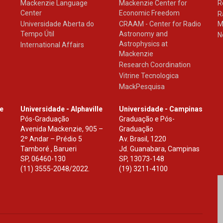
Mackenzie Language
Mackenzie Center for
R
Center
Economic Freedom
R
Universidade Aberta do
CRAAM - Center for Radio
M
Tempo Útil
Astronomy and
N
Astrophysics at
International Affairs
Mackenzie
Research Coordination
Vitrine Tecnologica
MackPesquisa
le
Universidade - Alphaville
Universidade - Campinas
Pós-Graduação
Graduação e Pós-
Avenida Mackenzie, 905 –
Graduação
2º Andar – Prédio 5
Av. Brasil, 1220
Tamboré , Barueri
Jd. Guanabara, Campinas
SP
,
06460-130
SP
,
13073-148
(11) 3555-2048/2022.
(19) 3211-4100