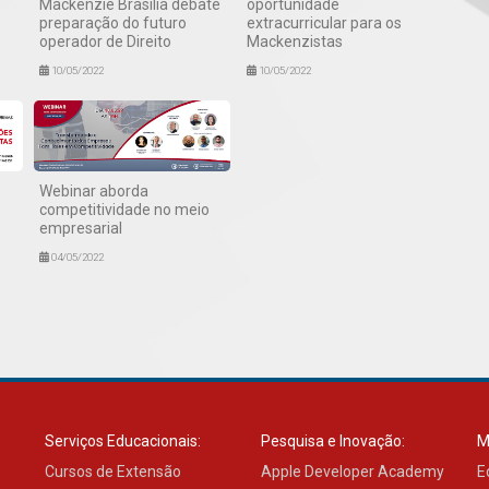
Mackenzie Brasília debate
oportunidade
preparação do futuro
extracurricular para os
operador de Direito
Mackenzistas
10/05/2022
10/05/2022
Webinar aborda
competitividade no meio
empresarial
04/05/2022
Serviços Educacionais:
Pesquisa e Inovação:
M
Cursos de Extensão
Apple Developer Academy
E