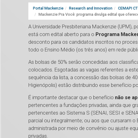
Portal Mackenzie
Research and Innovation
CEMAPI CT 
Mackenzie Pra Você: programa divulga edital que oferec
A Universidade Presbiteriana Mackenzie (UPM), p
está com edital aberto para o
Programa Macken
desconto para os candidatos inscritos no proce
todo o Ensino Médio (os três anos) em rede públi
As bolsas de 50% serão concedidas aos classific
colocados. Esgotadas as vagas referentes a este p
sequência da lista, a concessão das bolsas de 4
Higienópolis) estão distribuindo esse benefício p
É importante destacar que o benefício
não se ap
pertencentes a fundações privadas, ainda que gr
pertencentes ao Sistema S (SENAI, SESI e SENAC
parcial ou integralmente; ou aos que cursaram o 
administrada por meio de convênio ou ajuste equ
privadas.