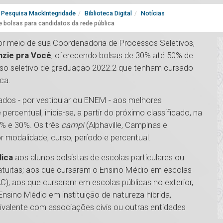
Pesquisa MackIntegridade
Biblioteca Digital
Notícias
e bolsas para candidatos da rede pública
or meio de sua Coordenadoria de Processos Seletivos,
zie pra Você
, oferecendo bolsas de 30% até 50% de
sso seletivo de graduação 2022.2 que tenham cursado
ca.
ados - por vestibular ou ENEM - aos melhores
ercentual, inicia-se, a partir do próximo classificado, na
0% e 30%. Os três
campi
(Alphaville, Campinas e
or modalidade, curso, período e percentual.
lica
aos alunos bolsistas de escolas particulares ou
atuitas; aos que cursaram o Ensino Médio em escolas
); aos que cursaram em escolas públicas no exterior,
Ensino Médio em instituição de natureza híbrida,
ivalente com associações civis ou outras entidades