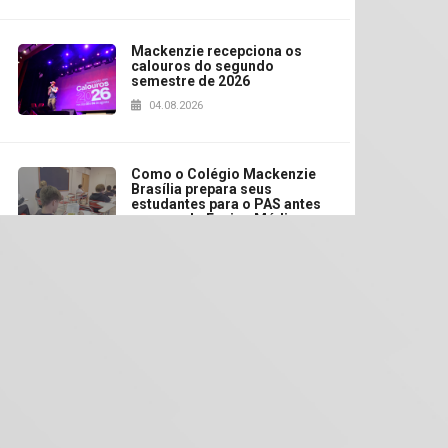
Mackenzie recepciona os
calouros do segundo
semestre de 2026
04.08.2026
Como o Colégio Mackenzie
Brasília prepara seus
estudantes para o PAS antes
mesmo do Ensino Médio
04.08.2026
Como os pais podem investir
na educação dos filhos além
da escola
04.08.2026
XIII Fórum de Aprendizagem