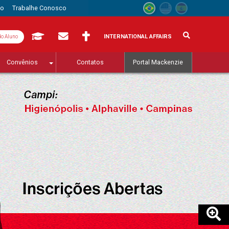
to
Trabalhe Conosco
INTERNATIONAL AFFAIRS
do Aluno
Convênios
Contatos
Portal Mackenzie