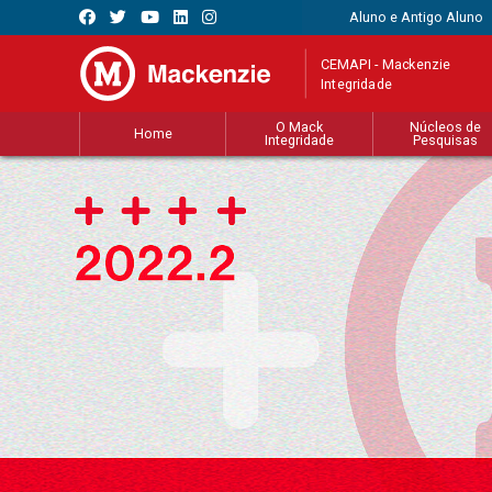
Aluno e Antigo Aluno
CEMAPI - Mackenzie
Integridade
O Mack
Núcleos de
Home
Integridade
Pesquisas