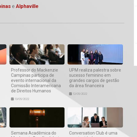
inas
e
Alphaville
1
Professor do Mackenzie
UPM realiza palestra sobre
Campinas participa de
sucesso feminino em
evento internacional da
grandes cargos de gestão
Comissão Interamericana
da área financeira
de Direitos Humanos
12/05/2022
13/05/2022
Semana Acadêmica do
Conversation Club é uma