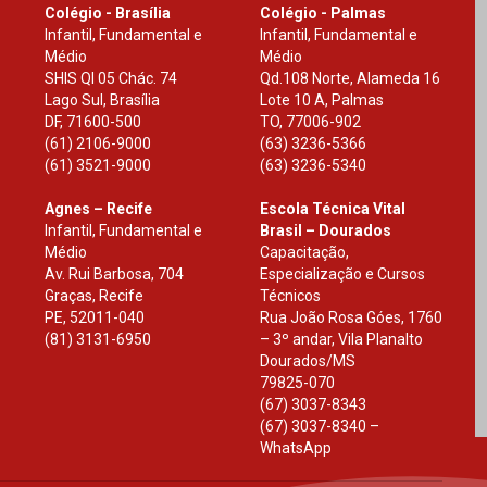
Colégio - Brasília
Colégio - Palmas
Infantil, Fundamental e
Infantil, Fundamental e
Médio
Médio
SHIS Ql 05 Chác. 74
Qd.108 Norte, Alameda 16
Lago Sul, Brasília
Lote 10 A, Palmas
DF
,
71600-500
TO
,
77006-902
(61) 2106-9000
(63) 3236-5366
(61) 3521-9000
(63) 3236-5340
Agnes – Recife
Escola Técnica Vital
Infantil, Fundamental e
Brasil – Dourados
Médio
Capacitação,
Av. Rui Barbosa, 704
Especialização e Cursos
Graças, Recife
Técnicos
PE
,
52011-040
Rua João Rosa Góes, 1760
(81) 3131-6950
– 3º andar, Vila Planalto
Dourados
/
MS
79825-070
(67) 3037-8343
(67) 3037-8340 –
WhatsApp