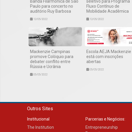
Banda Filarmônica de São
seletivo para Programa
Paulo para concerto no
Fluxo Contínuo de
auditório Ruy Barbosa
Mobilidade Acadêmica
12/05/2022
12/05/2022
Mackenzie Campinas
Escola AEJA Mackenzie
promove Colóquio para
está com inscrições
debater conflito entre
abertas
Rússia e Ucrânia
05/05/2022
05/05/2022
Outros Sites
Institucional
Parcerias e Negócios:
The Institution
Entrepreneurship