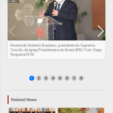
Reverendo Roberto Brasileiro, presidente do Supremo
Re
Concílio da Igreja Presbiteriana do Brasil (IPB). Foto: Dago
Co
Nogueira/NTAI
No
1
2
3
4
5
6
7
8
Related News