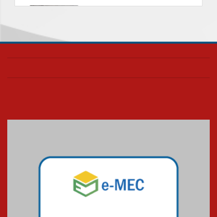
Nova apresentação do Centro
de Música Brasileira
homenageia artista brasileira
05.08.2026
Universidade Mackenzie
realizará nova edição da Feira
EducationUSA
05.08.2026
Seminário discute desafios
das novas tecnologias em
sistemas solares residenciais
04.08.2026
Mackenzie recepciona os
calouros do segundo semestre
de 2026
04.08.2026