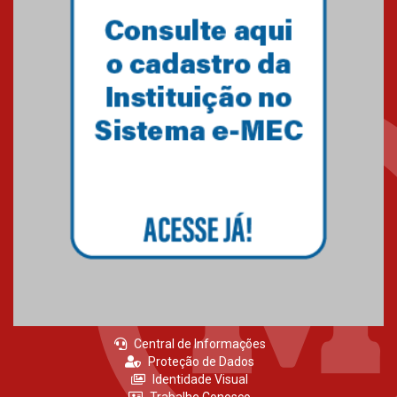
Como o Colégio Mackenzie
Brasília prepara seus
estudantes para o PAS antes
mesmo do Ensino Médio
04.08.2026
Como os pais podem investir
na educação dos filhos além da
escola
04.08.2026
Central de Informações
Proteção de Dados
Identidade Visual