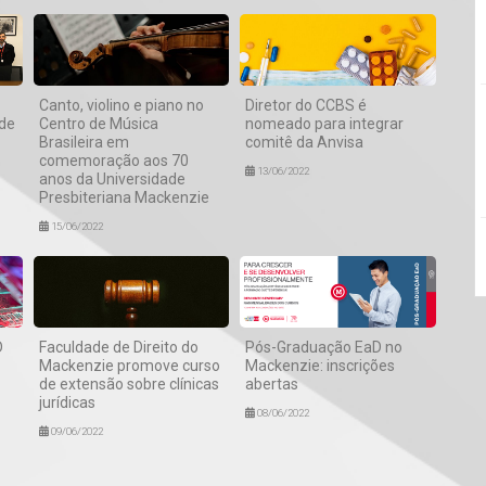
Canto, violino e piano no
Diretor do CCBS é
de
Centro de Música
nomeado para integrar
Brasileira em
comitê da Anvisa
comemoração aos 70
13/06/2022
anos da Universidade
Presbiteriana Mackenzie
15/06/2022
D
Faculdade de Direito do
Pós-Graduação EaD no
Mackenzie promove curso
Mackenzie: inscrições
de extensão sobre clínicas
abertas
jurídicas
08/06/2022
09/06/2022