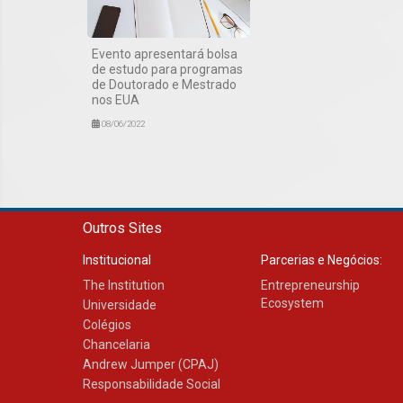
Evento apresentará bolsa
de estudo para programas
de Doutorado e Mestrado
nos EUA
08/06/2022
Outros Sites
Institucional
Parcerias e Negócios:
The Institution
Entrepreneurship
Ecosystem
Universidade
Colégios
Chancelaria
Andrew Jumper (CPAJ)
Responsabilidade Social