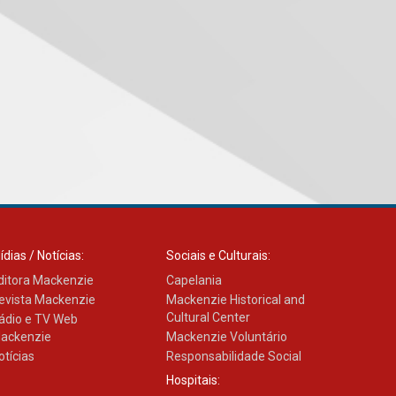
XIII Fórum de Aprendizagem
Transformadora reúne
docentes para debater
inovação e desafios da
educação superior
04.08.2026
Professora do Mackenzie é
finalista do Prêmio Jabuti
com obra sobre ética e
arquitetura contemporânea
04.08.2026
ídias / Notícias:
Sociais e Culturais:
ditora Mackenzie
Capelania
Semana Internacional
evista Mackenzie
Mackenzie Historical and
Mackenzie promove
Cultural Center
ádio e TV Web
parcerias internacionais
ackenzie
Mackenzie Voluntário
03.08.2026
otícias
Responsabilidade Social
Hospitais: