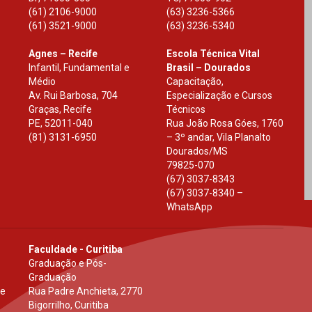
(61) 2106-9000
(63) 3236-5366
(61) 3521-9000
(63) 3236-5340
Agnes – Recife
Escola Técnica Vital
Infantil, Fundamental e
Brasil – Dourados
Médio
Capacitação,
Av. Rui Barbosa, 704
Especialização e Cursos
Graças, Recife
Técnicos
PE
,
52011-040
Rua João Rosa Góes, 1760
(81) 3131-6950
– 3º andar, Vila Planalto
Dourados
/
MS
79825-070
(67) 3037-8343
(67) 3037-8340 –
WhatsApp
Faculdade - Curitiba
Graduação e Pós-
Graduação
 e
Rua Padre Anchieta, 2770
Bigorrilho, Curitiba