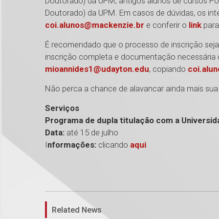
Doutorado) da UPM; antigos alunos de cursos Pó
Doutorado) da UPM. Em casos de dúvidas, os int
coi.alunos@mackenzie.br
e conferir o
link
para
É recomendado que o processo de inscrição seja f
inscrição completa e documentação necessária 
mioannides1@udayton.edu
, copiando
coi.alu
Não perca a chance de alavancar ainda mais sua c
Serviços
Programa de dupla titulação com a Universida
Data:
até 15 de julho
I
nformações:
clicando
aqui
Related News