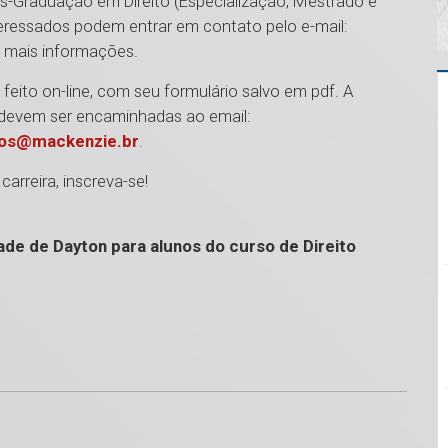
s-Graduação em Direito (Especialização, Mestrado e
eressados podem entrar em contato pelo e-mail:
 mais informações.
eito on-line, com seu formulário salvo em pdf. A
devem ser encaminhadas ao email:
nos@mackenzie.br
.
arreira, inscreva-se!
de de Dayton para alunos do curso de Direito
1