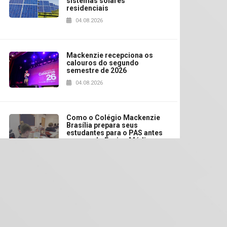
sistemas solares
residenciais
04.08.2026
Mackenzie recepciona os
calouros do segundo
semestre de 2026
04.08.2026
Como o Colégio Mackenzie
Brasília prepara seus
estudantes para o PAS antes
mesmo do Ensino Médio
04.08.2026
Como os pais podem investir
na educação dos filhos além
da escola
04.08.2026