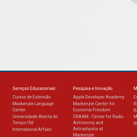
Serviços Educacionais:
Pesquisa e Inovação:
M
Cursos de Extensão
Apple Developer Academy
E
Mackenzie Language
Mackenzie Center for
R
Center
Economic Freedom
R
Universidade Aberta do
CRAAM - Center for Radio
M
Tempo Útil
Astronomy and
N
Astrophysics at
International Affairs
Mackenzie