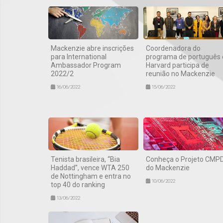
Mackenzie abre inscrições
Coordenadora do
para International
programa de português 
Ambassador Program
Harvard participa de
2022/2
reunião no Mackenzie
16/06/2022
15/06/2022
Tenista brasileira, “Bia
Conheça o Projeto CMP
Haddad”, vence WTA 250
do Mackenzie
de Nottingham e entra no
10/06/2022
top 40 do ranking
13/06/2022