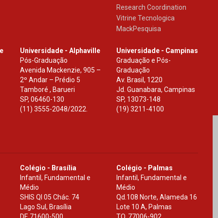
Research Coordination
Vitrine Tecnologica
MackPesquisa
le
Universidade - Alphaville
Universidade - Campinas
Pós-Graduação
Graduação e Pós-
Avenida Mackenzie, 905 –
Graduação
2º Andar – Prédio 5
Av. Brasil, 1220
Tamboré , Barueri
Jd. Guanabara, Campinas
SP
,
06460-130
SP
,
13073-148
(11) 3555-2048/2022.
(19) 3211-4100
Colégio - Brasília
Colégio - Palmas
Infantil, Fundamental e
Infantil, Fundamental e
Médio
Médio
SHIS Ql 05 Chác. 74
Qd.108 Norte, Alameda 16
Lago Sul, Brasília
Lote 10 A, Palmas
DF
,
71600-500
TO
,
77006-902