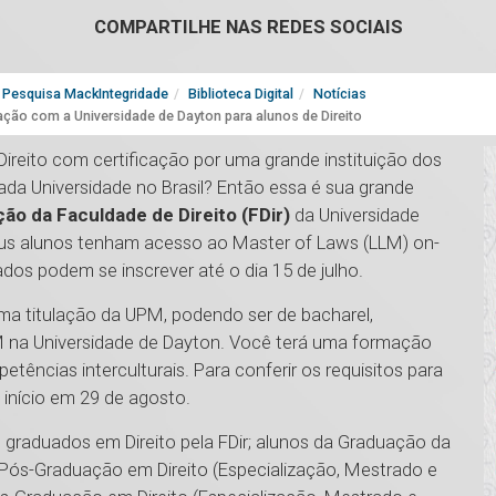
COMPARTILHE NAS REDES SOCIAIS
Pesquisa MackIntegridade
Biblioteca Digital
Notícias
ação com a Universidade de Dayton para alunos de Direito
ireito com certificação por uma grande instituição dos
da Universidade no Brasil? Então essa é sua grande
ão da Faculdade de Direito (FDir)
da Universidade
seus alunos tenham acesso ao Master of Laws (LLM) on-
sados podem se inscrever até o dia 15 de julho.
ma titulação da UPM, podendo ser de bacharel,
LM na Universidade de Dayton. Você terá uma formação
ências interculturais. Para conferir os requisitos para
á início em 29 de agosto.
 graduados em Direito pela FDir; alunos da Graduação da
de Pós-Graduação em Direito (Especialização, Mestrado e