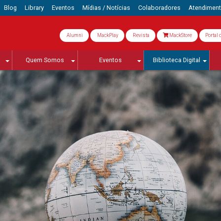
Blog
Library
Eventos
Mídias / Notícias
Colaboradores
Atendimen
Alumni
MackPlay
Revista
MackStore
Portal 
Quem Somos
Eventos
Biblioteca Digital