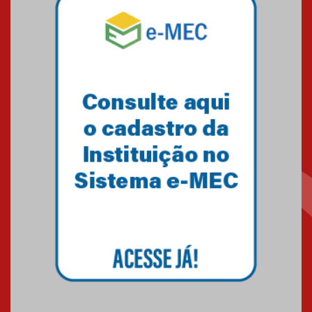
Mackenzie recepciona os
calouros do segundo semestre
de 2026
04.08.2026
Como o Colégio Mackenzie
Brasília prepara seus
estudantes para o PAS antes
mesmo do Ensino Médio
04.08.2026
Como os pais podem investir
na educação dos filhos além da
escola
04.08.2026