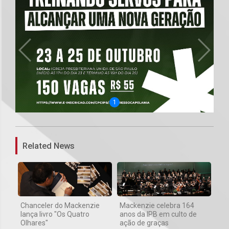
1
Related News
Chanceler do Mackenzie
Mackenzie celebra 164
lança livro "Os Quatro
anos da IPB em culto de
Olhares"
ação de graças