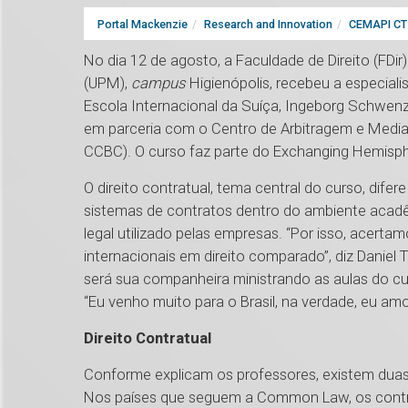
Portal Mackenzie
Research and Innovation
CEMAPI CT 
No dia 12 de agosto, a Faculdade de Direito (FDir
(UPM),
campus
Higienópolis, recebeu a especialis
Escola Internacional da Suíça, Ingeborg Schwenz
em parceria com o Centro de Arbitragem e Medi
CCBC). O curso faz parte do Exchanging Hemisphe
O direito contratual, tema central do curso, difer
sistemas de contratos dentro do ambiente acadêm
legal utilizado pelas empresas. “Por isso, acerta
internacionais em direito comparado”, diz Daniel T
será sua companheira ministrando as aulas do cur
“Eu venho muito para o Brasil, na verdade, eu amo
Direito Contratual
Conforme explicam os professores, existem duas 
Nos países que seguem a Common Law, os contra