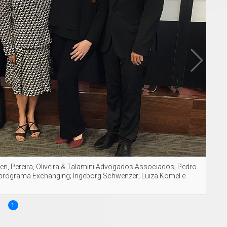
ten, Pereira, Oliveira & Talamini Advogados Associados; Pedro
do programa Exchanging; Ingeborg Schwenzer; Luiza Kömel e
1