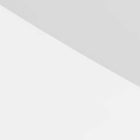
inovação e desafios da
educação superior
04.08.2026
Professora do Mackenzie é
finalista do Prêmio Jabuti
com obra sobre ética e
arquitetura contemporânea
04.08.2026
Semana Internacional
Mackenzie promove
parcerias internacionais
03.08.2026
Oncologista do HUEM
ressalta importância da
prevenção e diagnóstico
precoce do câncer de
pulmão