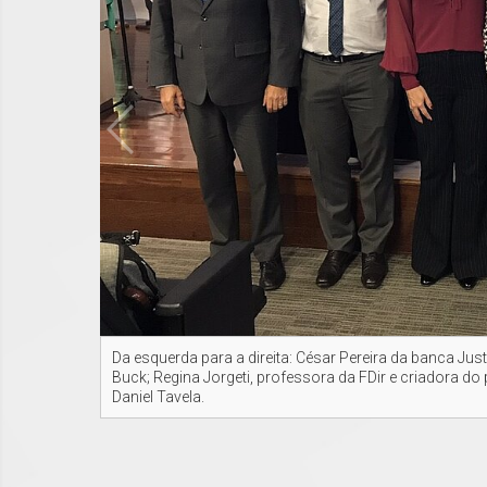
Da esquerda para a direita: César Pereira da banca Jus
Buck; Regina Jorgeti, professora da FDir e criadora 
Daniel Tavela.