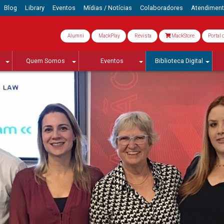
Blog
Library
Eventos
Mídias / Notícias
Colaboradores
Atendimen
Alumni
MackPlay
Revista
MackStore
Portal 
Quem Somos
Eventos
Biblioteca Digital