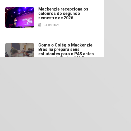
Mackenzie recepciona os
calouros do segundo
semestre de 2026
04.08.2026
Como o Colégio Mackenzie
Brasília prepara seus
estudantes para o PAS antes
mesmo do Ensino Médio
04.08.2026
Como os pais podem investir
na educação dos filhos além
da escola
04.08.2026
XIII Fórum de Aprendizagem
Transformadora reúne
docentes para debater