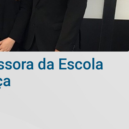
ssora da Escola
ça