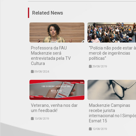
Related News
Professora da FAU
“Polícia não pode estar à
Mackenzie será
mercê de ingerências
entrevistada pela TV
políticas”
Cultura
29/08/2019
09/08/2024
Veterano, venha nos dar
Mackenzie Campinas
um feedback!
recebe jurista
internacional no I Simpó
13/08/2019
Esmat 15
12/08/2019