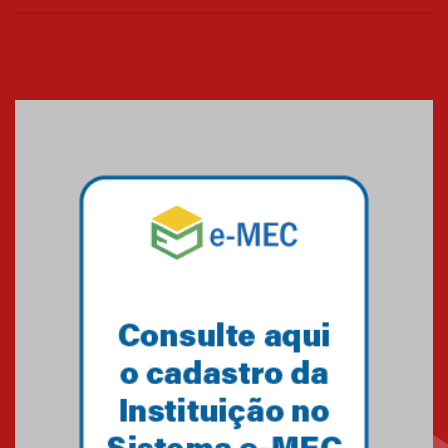
realizará nova edição da Feira
EducationUSA
05.08.2026
Seminário discute desafios
das novas tecnologias em
sistemas solares residenciais
04.08.2026
Mackenzie recepciona os
calouros do segundo semestre
de 2026
04.08.2026
Como o Colégio Mackenzie
Brasília prepara seus
estudantes para o PAS antes
mesmo do Ensino Médio
04.08.2026