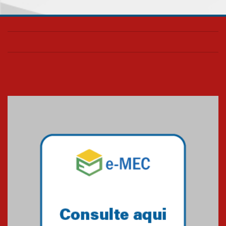
05.08.2026
Seminário discute desafios
das novas tecnologias em
sistemas solares residenciais
04.08.2026
Mackenzie recepciona os
calouros do segundo semestre
de 2026
04.08.2026
Como o Colégio Mackenzie
Brasília prepara seus
estudantes para o PAS antes
mesmo do Ensino Médio
04.08.2026