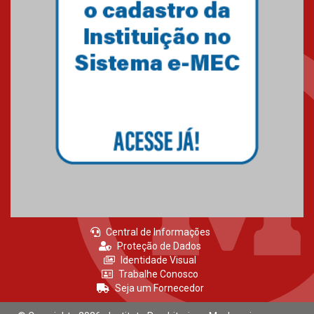
Como os pais podem investir
na educação dos filhos além da
escola
04.08.2026
XIII Fórum de Aprendizagem
Transformadora reúne
docentes para debater
inovação e desafios da
educação superior
04.08.2026
Central de Informações
Proteção de Dados
Identidade Visual
Trabalhe Conosco
Seja um Fornecedor