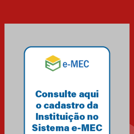
XIII Fórum de Aprendizagem
Transformadora reúne
docentes para debater
inovação e desafios da
educação superior
04.08.2026
Professora do Mackenzie é
finalista do Prêmio Jabuti com
obra sobre ética e arquitetura
contemporânea
04.08.2026
Semana Internacional
Mackenzie promove parcerias
internacionais
03.08.2026