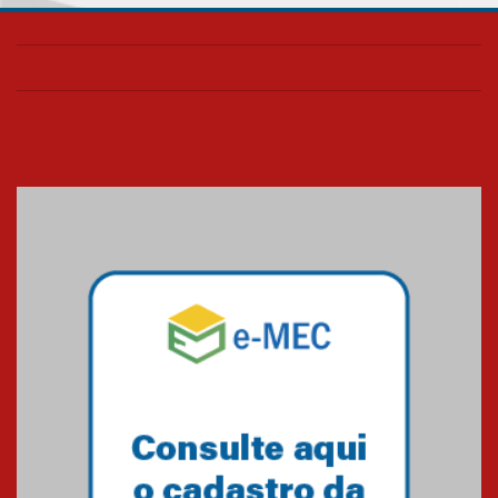
Universidade Mackenzie
realizará nova edição da Feira
EducationUSA
05.08.2026
Seminário discute desafios
das novas tecnologias em
sistemas solares residenciais
04.08.2026
Mackenzie recepciona os
calouros do segundo semestre
de 2026
04.08.2026
Como o Colégio Mackenzie