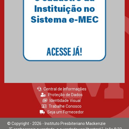
Brasília prepara seus
estudantes para o PAS antes
mesmo do Ensino Médio
04.08.2026
Como os pais podem investir
na educação dos filhos além da
escola
04.08.2026
Central de Informações
Proteção de Dados
Identidade Visual
Trabalhe Conosco
Seja um Fornecedor
© Copyright - 2026 - Instituto Presbiteriano Mackenzie