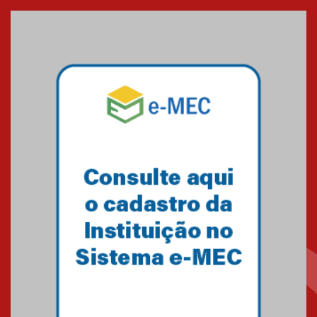
Como os pais podem investir
na educação dos filhos além da
escola
04.08.2026
XIII Fórum de Aprendizagem
Transformadora reúne
docentes para debater
inovação e desafios da
educação superior
04.08.2026
Professora do Mackenzie é
finalista do Prêmio Jabuti com
obra sobre ética e arquitetura
contemporânea
04.08.2026
Semana Internacional
Mackenzie promove parcerias