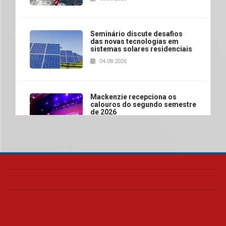
Seminário discute desafios
das novas tecnologias em
sistemas solares residenciais
04.08.2026
Mackenzie recepciona os
calouros do segundo semestre
de 2026
04.08.2026
Como o Colégio Mackenzie
Brasília prepara seus
estudantes para o PAS antes
mesmo do Ensino Médio
04.08.2026