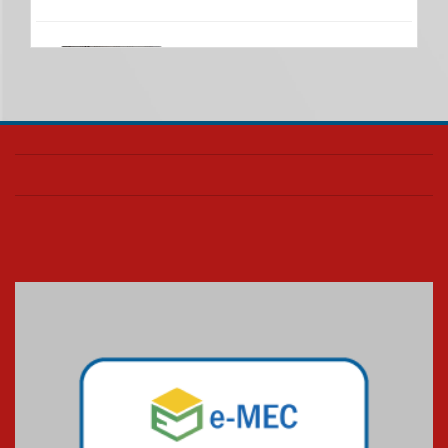
Nova apresentação do Centro
de Música Brasileira
homenageia artista brasileira
05.08.2026
Universidade Mackenzie
realizará nova edição da Feira
EducationUSA
05.08.2026
Seminário discute desafios
das novas tecnologias em
sistemas solares residenciais
04.08.2026
Mackenzie recepciona os
calouros do segundo semestre