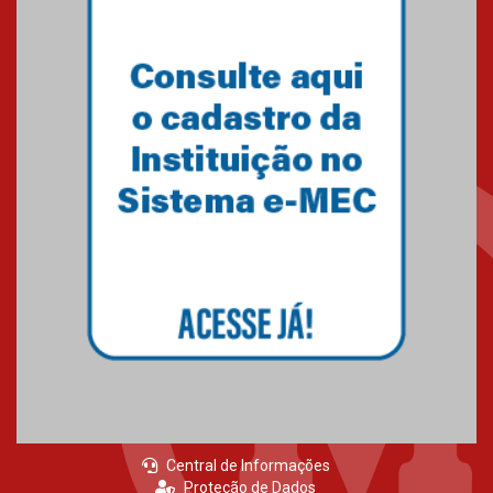
de 2026
04.08.2026
Como o Colégio Mackenzie
Brasília prepara seus
estudantes para o PAS antes
mesmo do Ensino Médio
04.08.2026
Como os pais podem investir
na educação dos filhos além da
escola
04.08.2026
Central de Informações
Proteção de Dados