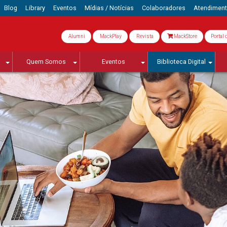
Blog
Library
Eventos
Mídias / Notícias
Colaboradores
Atendimen
Alumni
MackPlay
Revista
MackStore
Portal 
Quem Somos
Eventos
Biblioteca Digital