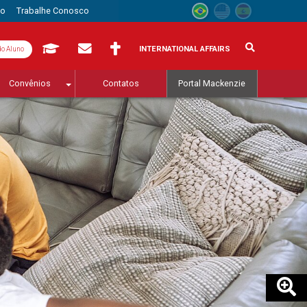
to
Trabalhe Conosco
INTERNATIONAL AFFAIRS
do Aluno
Convênios
Contatos
Portal Mackenzie