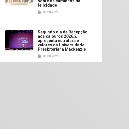
sobre os caminhos da
felicidade
06.08.2026
Segundo dia da Recepção
aos calouros 2026.2
apresenta estrutura e
valores da Universidade
Presbiteriana Mackenzie
06.08.2026
Nova apresentação do
Centro de Música Brasileira
homenageia artista
brasileira
05.08.2026
Universidade Mackenzie
realizará nova edição da
Feira EducationUSA