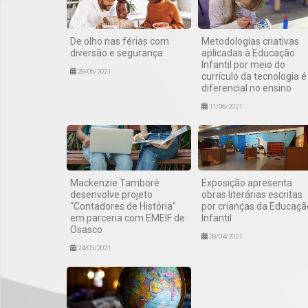
De olho nas férias com
Metodologias criativas
diversão e segurança
aplicadas à Educação
Infantil por meio do
28/06/2021
currículo da tecnologia é
diferencial no ensino
11/06/2021
Mackenzie Tamboré
Exposição apresenta
desenvolve projeto
obras literárias escritas
“Contadores de História"
por crianças da Educaçã
em parceria com EMEIF de
Infantil
Osasco
28/04/2021
24/05/2021