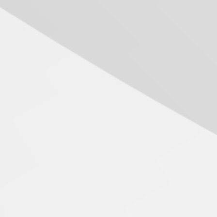
05.08.2026
Seminário discute desafios
das novas tecnologias em
sistemas solares
residenciais
04.08.2026
Mackenzie recepciona os
calouros do segundo
semestre de 2026
04.08.2026
Como o Colégio Mackenzie
Brasília prepara seus
estudantes para o PAS antes
mesmo do Ensino Médio
04.08.2026