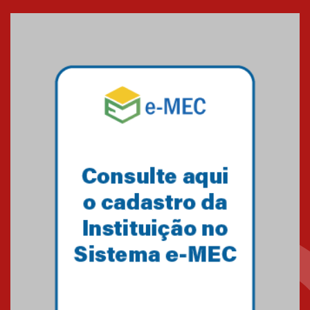
Mackenzie recepciona os
calouros do segundo semestre
de 2026
04.08.2026
Como o Colégio Mackenzie
Brasília prepara seus
estudantes para o PAS antes
mesmo do Ensino Médio
04.08.2026
Como os pais podem investir
na educação dos filhos além da
escola
04.08.2026
XIII Fórum de Aprendizagem
Transformadora reúne