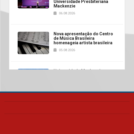
Universidade Presbiteriana
Mackenzie
06.08.2026
Nova apresentação do Centro
de Música Brasileira
homenageia artista brasileira
05.08.2026
Universidade Mackenzie
realizará nova edição da Feira
EducationUSA
05.08.2026
Seminário discute desafios
das novas tecnologias em
sistemas solares residenciais
04.08.2026