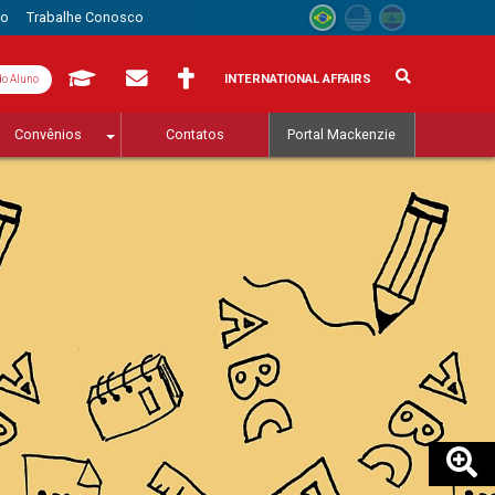
to
Trabalhe Conosco
INTERNATIONAL AFFAIRS
do Aluno
Convênios
Contatos
Portal Mackenzie