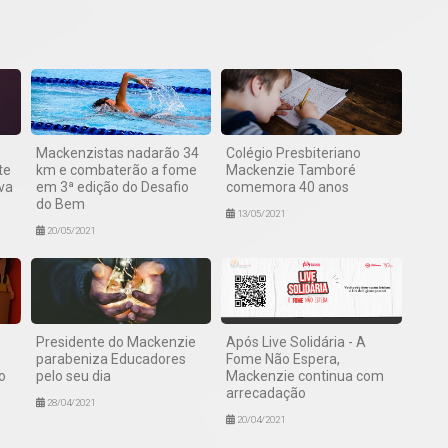
Mackenzistas nadarão 34
Colégio Presbiteriano
te
km e combaterão a fome
Mackenzie Tamboré
va
em 3ª edição do Desafio
comemora 40 anos
do Bem
13/05/2021
20/05/2021
Presidente do Mackenzie
Após Live Solidária - A
parabeniza Educadores
Fome Não Espera,
o
pelo seu dia
Mackenzie continua com
arrecadação
28/04/2021
20/04/2021