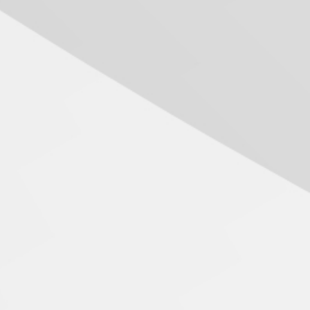
Seminário discute desafios
das novas tecnologias em
sistemas solares
residenciais
04.08.2026
Mackenzie recepciona os
calouros do segundo
semestre de 2026
04.08.2026
Como o Colégio Mackenzie
Brasília prepara seus
estudantes para o PAS antes
mesmo do Ensino Médio
04.08.2026