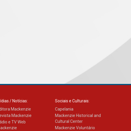
ídias / Notícias:
Sociais e Culturais:
ditora Mackenzie
Capelania
evista Mackenzie
Mackenzie Historical and
Cultural Center
ádio e TV Web
ackenzie
Mackenzie Voluntário