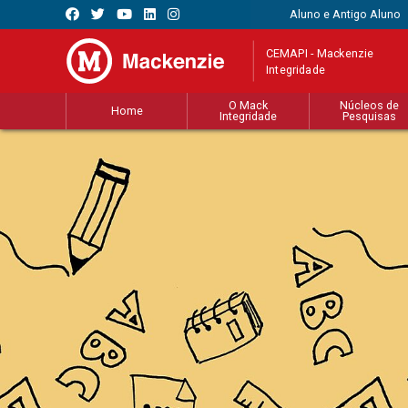
Aluno e Antigo Aluno
CEMAPI - Mackenzie
Integridade
O Mack
Núcleos de
Home
Integridade
Pesquisas