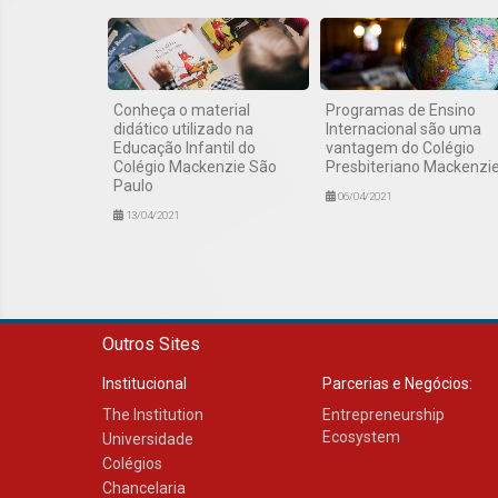
Conheça o material
Programas de Ensino
didático utilizado na
Internacional são uma
Educação Infantil do
vantagem do Colégio
Colégio Mackenzie São
Presbiteriano Mackenzi
Paulo
06/04/2021
13/04/2021
Outros Sites
Institucional
Parcerias e Negócios:
The Institution
Entrepreneurship
Ecosystem
Universidade
Colégios
Chancelaria