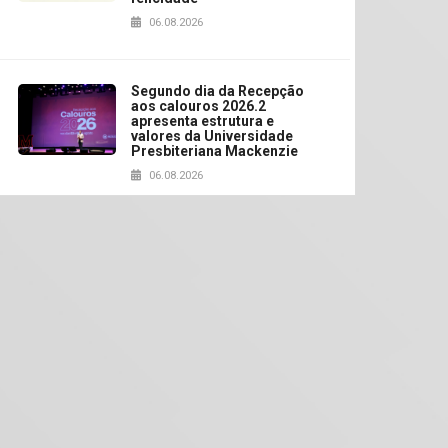
06.08.2026
Segundo dia da Recepção
aos calouros 2026.2
apresenta estrutura e
valores da Universidade
Presbiteriana Mackenzie
06.08.2026
Nova apresentação do
Centro de Música Brasileira
homenageia artista
brasileira
05.08.2026
Universidade Mackenzie
realizará nova edição da
Feira EducationUSA
05.08.2026