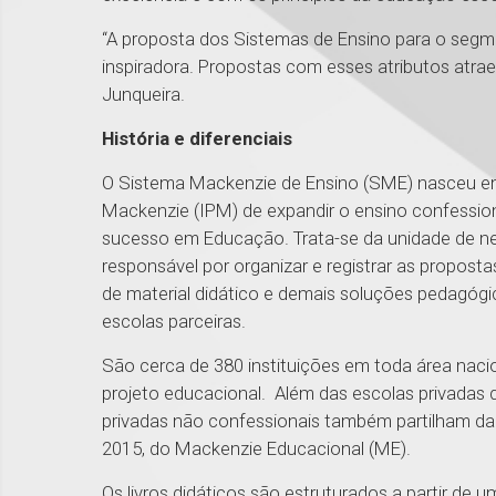
“A proposta dos Sistemas de Ensino para o segm
inspiradora. Propostas com esses atributos atr
Junqueira.
História e diferenciais
O Sistema Mackenzie de Ensino (SME) nasceu em 2
Mackenzie (IPM) de expandir o ensino confessio
sucesso em Educação. Trata-se da unidade de ne
responsável por organizar e registrar as propost
de material didático e demais soluções pedagóg
escolas parceiras.
São cerca de 380 instituições em toda área naci
projeto educacional. Além das escolas privadas q
privadas não confessionais também partilham da v
2015, do Mackenzie Educacional (ME).
Os livros didáticos são estruturados a partir de