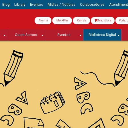
Blog
Library
Eventos
Mídias / Notícias
Colaboradores
Atendimen
Alumni
MackPlay
Revista
MackStore
Portal 
Quem Somos
Eventos
Biblioteca Digital