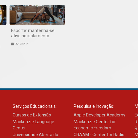
Esporte: mantenha-se
ativo no isolamento
25/03/2021
e
Serviços Educacionais:
Pesquisa e Inovação:
M
Cursos de Extensão
Apple Developer Academy
E
Mackenzie Language
Mackenzie Center for
R
Center
Economic Freedom
R
Universidade Aberta do
CRAAM - Center for Radio
M