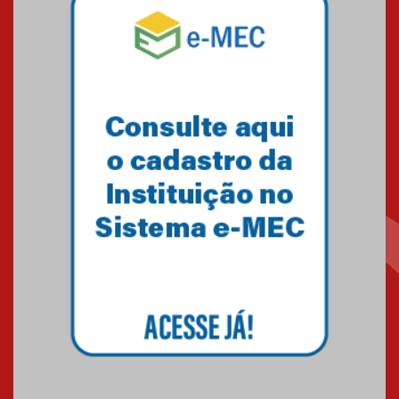
Mackenzie recepciona os
calouros do segundo semestre
de 2026
04.08.2026
Como o Colégio Mackenzie
Brasília prepara seus
estudantes para o PAS antes
mesmo do Ensino Médio
04.08.2026
Como os pais podem investir
na educação dos filhos além da
escola
04.08.2026