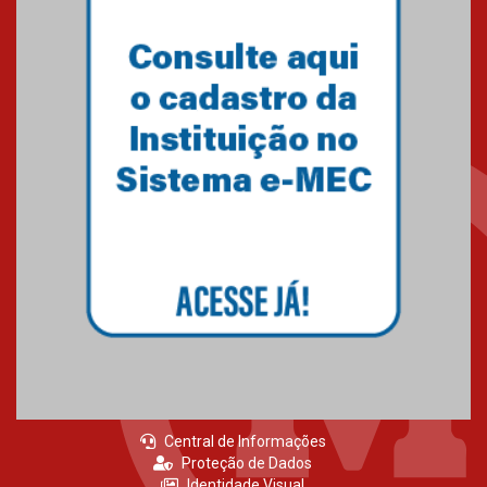
homenageia artista brasileira
05.08.2026
Universidade Mackenzie
realizará nova edição da Feira
EducationUSA
05.08.2026
Seminário discute desafios
das novas tecnologias em
sistemas solares residenciais
04.08.2026
Central de Informações
Proteção de Dados
Identidade Visual