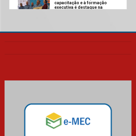
capacitação e à formação
executiva é destaque na
abertura da Agroleite 2026
06.08.2026
Fronteiras do Pensamento
reúne Ana Suy e Gabriel Rolón
em debate inédito sobre os
caminhos da felicidade
06.08.2026
Segundo dia da Recepção aos
calouros 2026.2 apresenta
estrutura e valores da
Universidade Presbiteriana
Mackenzie
06.08.2026
Nova apresentação do Centro
de Música Brasileira