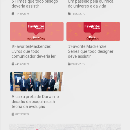
5 Filmes que todo biólogo
Um passeio pela química
deveria assistir
do universo e da vida
11/10/2019
11/09/2019
#FavoriteiMackenzie:
#FavoriteiMackenzie:
Livros que todo
Séries que todo designer
comunicador deveria ler
deve assistir
24/06/2019
24/05/2019
A caixa preta de Darwin: o
desafio da bioquímica à
teoria da evolução
28/03/2019