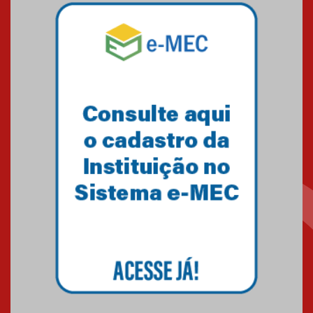
04.08.2026
Mackenzie recepciona os
calouros do segundo semestre
de 2026
04.08.2026
Como o Colégio Mackenzie
Brasília prepara seus
estudantes para o PAS antes
mesmo do Ensino Médio
04.08.2026
Como os pais podem investir
na educação dos filhos além da
escola
04.08.2026