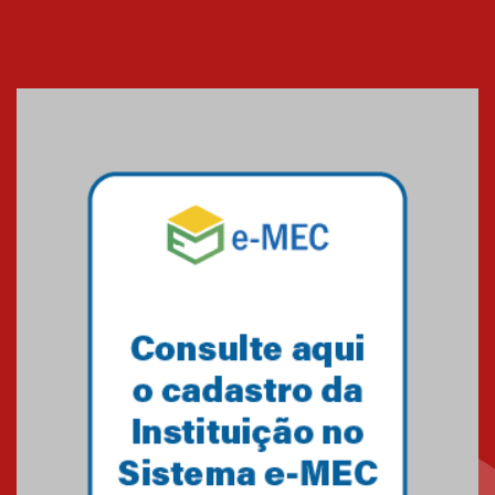
EducationUSA
05.08.2026
Seminário discute desafios
das novas tecnologias em
sistemas solares residenciais
04.08.2026
Mackenzie recepciona os
calouros do segundo semestre
de 2026
04.08.2026
Como o Colégio Mackenzie
Brasília prepara seus
estudantes para o PAS antes
mesmo do Ensino Médio
04.08.2026