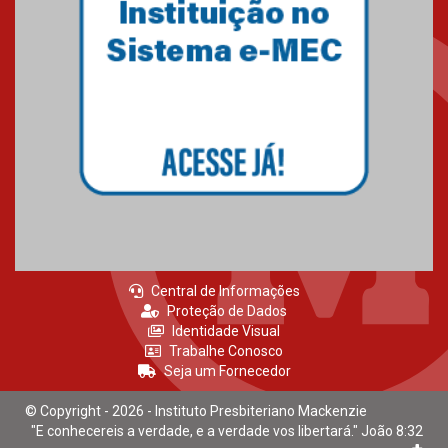
escola
04.08.2026
XIII Fórum de Aprendizagem
Transformadora reúne
docentes para debater
inovação e desafios da
educação superior
04.08.2026
Central de Informações
Proteção de Dados
Identidade Visual
Trabalhe Conosco
Seja um Fornecedor
© Copyright - 2026 - Instituto Presbiteriano Mackenzie
"E conhecereis a verdade, e a verdade vos libertará." João 8:32