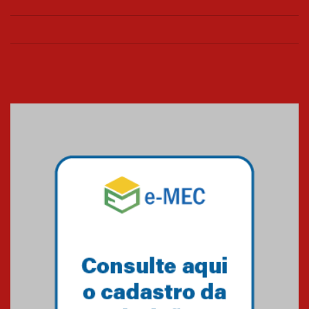
Seminário discute desafios
das novas tecnologias em
sistemas solares residenciais
04.08.2026
Mackenzie recepciona os
calouros do segundo semestre
de 2026
04.08.2026
Como o Colégio Mackenzie
Brasília prepara seus
estudantes para o PAS antes
mesmo do Ensino Médio
04.08.2026
Como os pais podem investir
na educação dos filhos além da