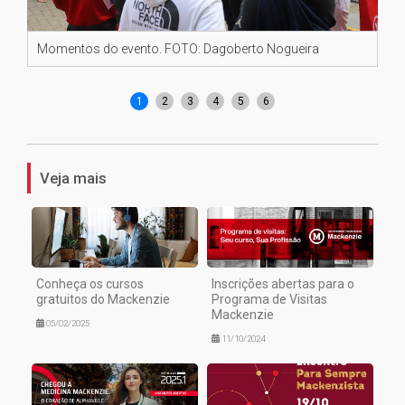
Momentos do evento. FOTO: Dagoberto Nogueira
Mo
1
2
3
4
5
6
Veja mais
Conheça os cursos
Inscrições abertas para o
gratuitos do Mackenzie
Programa de Visitas
Mackenzie
05/02/2025
11/10/2024