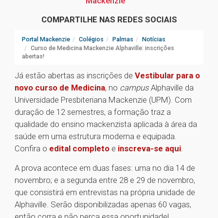
Mackenzie
COMPARTILHE NAS REDES SOCIAIS
Portal Mackenzie
Colégios
Palmas
Notícias
Curso de Medicina Mackenzie Alphaville: inscrições
abertas!
Já estão abertas as inscrições de
Vestibular para o
novo curso de Medicina
, no
campus
Alphaville da
Universidade Presbiteriana Mackenzie (UPM). Com
duração de 12 semestres, a formação traz a
qualidade do ensino mackenzista aplicada à área da
saúde em uma estrutura moderna e equipada.
Confira o
edital completo
e
inscreva-se aqui
.
A prova acontece em duas fases: uma no dia 14 de
novembro; e a segunda entre 28 e 29 de novembro,
que consistirá em entrevistas na própria unidade de
Alphaville. Serão disponibilizadas apenas 60 vagas,
então corra e não perca essa oportunidade!