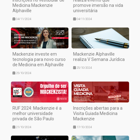
inscrições no vestibular de
realiza evento que
Medicina Mackenzie
promove imersão na vida
Alphaville
universitária
04/11/2024
04/11/2024
Mackenzie investe em
Mackenzie Alphaville
tecnologia para novo curso
realiza V Semana Jurídica
de Medicina em Alphaville
25/10/2024
25/10/2024
RUF 2024: Mackenzie é a
Inscrições abertas para a
melhor universidade
Visita Guiada Medicina
privada de São Paulo
Mackenzie
21/10/2024
17/10/2024