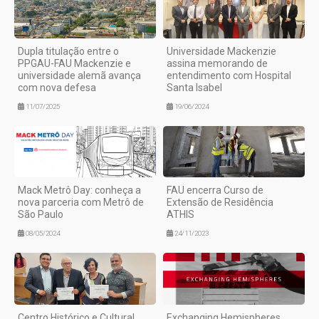
Dupla titulação entre o
Universidade Mackenzie
PPGAU-FAU Mackenzie e
assina memorando de
universidade alemã avança
entendimento com Hospital
com nova defesa
Santa Isabel
11/07/2025
19/06/2024
Mack Metrô Day: conheça a
FAU encerra Curso de
nova parceria com Metrô de
Extensão de Residência
São Paulo
ATHIS
08/05/2024
24/11/2023
Centro Histórico e Cultural
Exchanging Hemispheres