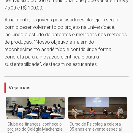
bem abaixo do couro tradicional, que pode variar entre R$
75,00 e R$ 100,00.
Atualmente, os jovens pesquisadores planejam seguir
com o desenvolvimento do projeto na universidade,
incluindo o estudo de patentes e melhorias nos métodos
de produção. “Nosso objetivo é ir além do
reconhecimento acadêmico e contribuir de forma
concreta para a inovação científica e para a
sustentabilidade”, destacam os estudantes.
1
Veja mais
Clube de finanças: conheça o
Curso de Psicologia celebra
projeto do Colégio Mackenzie
35 anos em evento especial