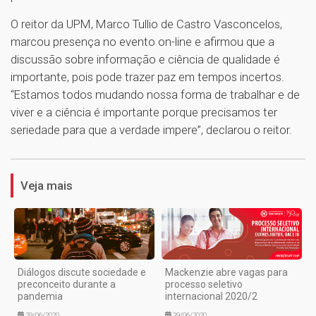
O reitor da UPM, Marco Tullio de Castro Vasconcelos,
marcou presença no evento on-line e afirmou que a
discussão sobre informação e ciência de qualidade é
importante, pois pode trazer paz em tempos incertos.
“Estamos todos mudando nossa forma de trabalhar e de
viver e a ciência é importante porque precisamos ter
seriedade para que a verdade impere”, declarou o reitor.
1
Veja mais
Diálogos discute sociedade e
Mackenzie abre vagas para
preconceito durante a
processo seletivo
pandemia
internacional 2020/2
29/06/2020
29/06/2020