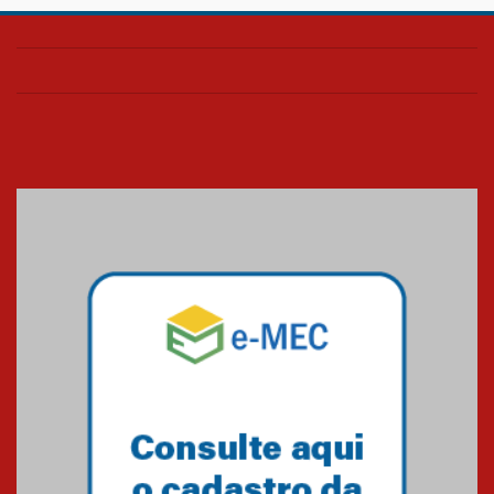
Confira como foi o culto mensal
de março
26.03.2026
Cerimônia do Jaleco marca
entrada de novos alunos de
Medicina em Alphaville
09.03.2026
Mackenzie mobiliza campanha
solidária para apoiar famílias em
Minas Gerais
05.03.2026
Primeiro culto do ano ressalta o
agradecimento