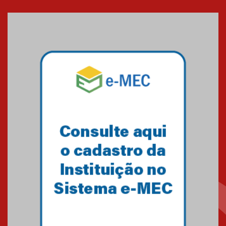
Cerimônia do Jaleco marca
entrada de novos alunos de
Medicina em Alphaville
09.03.2026
Mackenzie mobiliza campanha
solidária para apoiar famílias em
Minas Gerais
05.03.2026
Primeiro culto do ano ressalta o
agradecimento
27.02.2026
Mackenzie recepciona calouros
do primeiro semestre de 2026
06.02.2026