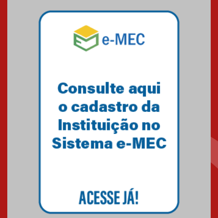
Mackenzie mobiliza campanha
solidária para apoiar famílias em
Minas Gerais
05.03.2026
Primeiro culto do ano ressalta o
agradecimento
27.02.2026
Mackenzie recepciona calouros
do primeiro semestre de 2026
06.02.2026