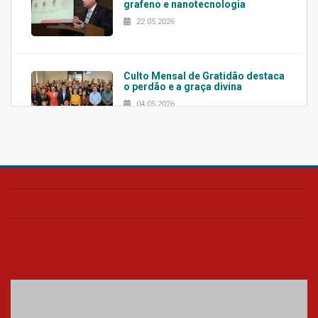
grafeno e nanotecnologia
22.05.2026
Culto Mensal de Gratidão destaca
o perdão e a graça divina
04.05.2026
Confira como foi o culto mensal
de março
26.03.2026
Cerimônia do Jaleco marca
entrada de novos alunos de
Medicina em Alphaville
09.03.2026