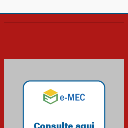
Confira como foi o culto mensal
de março
26.03.2026
Cerimônia do Jaleco marca
entrada de novos alunos de
Medicina em Alphaville
09.03.2026
Mackenzie mobiliza campanha
solidária para apoiar famílias em
Minas Gerais
05.03.2026
Primeiro culto do ano ressalta o