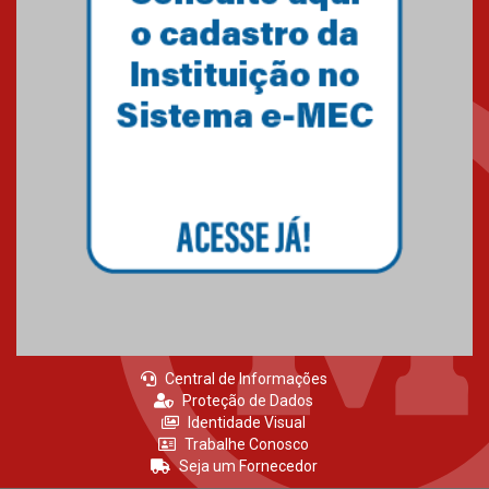
agradecimento
27.02.2026
Mackenzie recepciona calouros
do primeiro semestre de 2026
06.02.2026
Central de Informações
Proteção de Dados
Identidade Visual
Trabalhe Conosco
Seja um Fornecedor