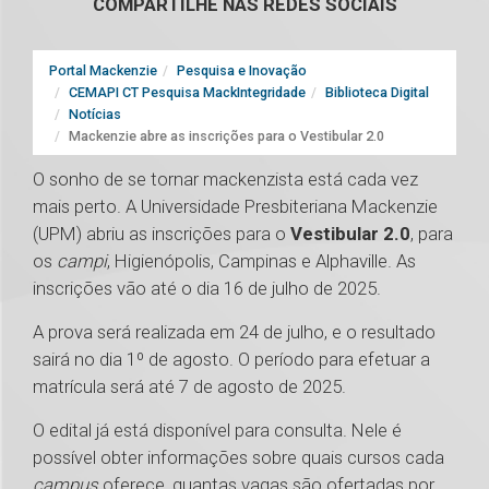
COMPARTILHE NAS REDES SOCIAIS
Portal Mackenzie
Pesquisa e Inovação
CEMAPI CT Pesquisa MackIntegridade
Biblioteca Digital
Notícias
Mackenzie abre as inscrições para o Vestibular 2.0
O sonho de se tornar mackenzista está cada vez
mais perto. A Universidade Presbiteriana Mackenzie
(UPM) abriu as inscrições para o
Vestibular 2.0
, para
os
campi
, Higienópolis, Campinas e Alphaville. As
inscrições vão até o dia 16 de julho de 2025.
A prova será realizada em 24 de julho, e o resultado
sairá no dia 1º de agosto. O período para efetuar a
matrícula será até 7 de agosto de 2025.
O edital já está disponível para consulta. Nele é
possível obter informações sobre quais cursos cada
campus
oferece, quantas vagas são ofertadas por