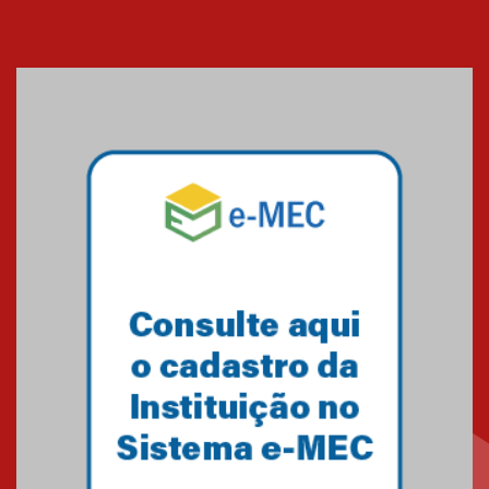
05.08.2026
Seminário discute desafios
das novas tecnologias em
sistemas solares residenciais
04.08.2026
Mackenzie recepciona os
calouros do segundo semestre
de 2026
04.08.2026
Como o Colégio Mackenzie
Brasília prepara seus
estudantes para o PAS antes
mesmo do Ensino Médio
04.08.2026