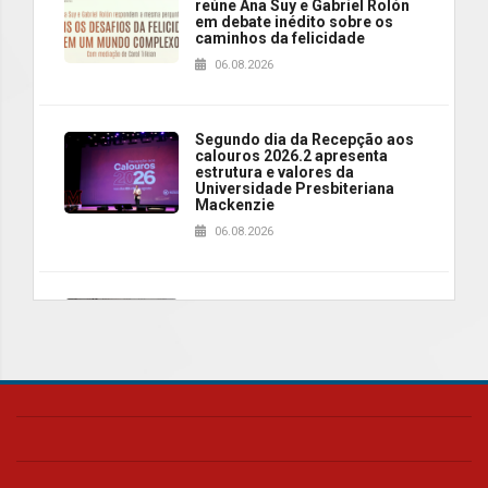
reúne Ana Suy e Gabriel Rolón
em debate inédito sobre os
caminhos da felicidade
06.08.2026
Segundo dia da Recepção aos
calouros 2026.2 apresenta
estrutura e valores da
Universidade Presbiteriana
Mackenzie
06.08.2026
Nova apresentação do Centro
de Música Brasileira
homenageia artista brasileira
05.08.2026
Universidade Mackenzie
realizará nova edição da Feira
EducationUSA