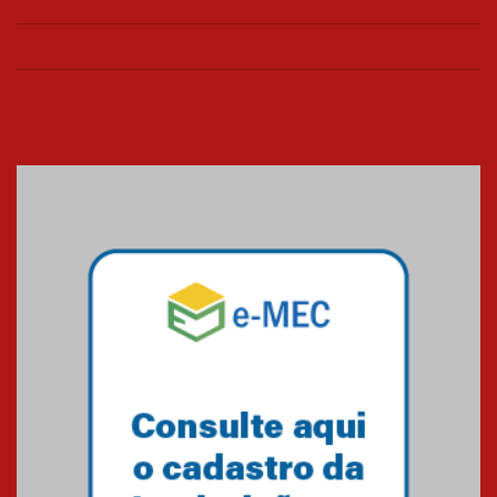
na educação dos filhos além da
escola
04.08.2026
XIII Fórum de Aprendizagem
Transformadora reúne
docentes para debater
inovação e desafios da
educação superior
04.08.2026
Professora do Mackenzie é
finalista do Prêmio Jabuti com
obra sobre ética e arquitetura
contemporânea
04.08.2026
Semana Internacional
Mackenzie promove parcerias
internacionais