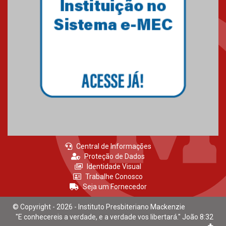
03.08.2026
Oncologista do HUEM ressalta
importância da prevenção e
diagnóstico precoce do câncer
de pulmão
03.08.2026
Central de Informações
Proteção de Dados
Identidade Visual
Trabalhe Conosco
Seja um Fornecedor
© Copyright - 2026 - Instituto Presbiteriano Mackenzie
"E conhecereis a verdade, e a verdade vos libertará." João 8:32