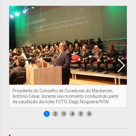
Presidente do Conselho de Curadores do Mackenzie,
Er
Antônio César, durante seu momento conduzindo parte
pr
da saudação da noite. FOTO: Dago Nogueira/NTAI
Pe
1
2
3
4
5
6