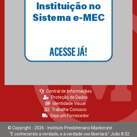
estudantes para o PAS antes
mesmo do Ensino Médio
04.08.2026
Como os pais podem investir
na educação dos filhos além da
escola
04.08.2026
Central de Informações
Proteção de Dados
Identidade Visual
Trabalhe Conosco
Seja um Fornecedor
© Copyright - 2026 - Instituto Presbiteriano Mackenzie
"E conhecereis a verdade, e a verdade vos libertará." João 8:32