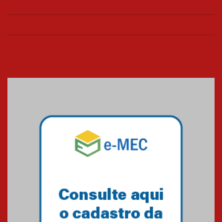
Universidade Mackenzie
realizará nova edição da Feira
EducationUSA
05.08.2026
Seminário discute desafios
das novas tecnologias em
sistemas solares residenciais
04.08.2026
Mackenzie recepciona os
calouros do segundo semestre
de 2026
04.08.2026
Como o Colégio Mackenzie
Brasília prepara seus