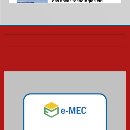
das novas tecnologias em
sistemas solares residenciais
04.08.2026
Mackenzie recepciona os
calouros do segundo semestre
de 2026
04.08.2026
Como o Colégio Mackenzie
Brasília prepara seus
estudantes para o PAS antes
mesmo do Ensino Médio
04.08.2026
Como os pais podem investir
na educação dos filhos além da
escola
04.08.2026