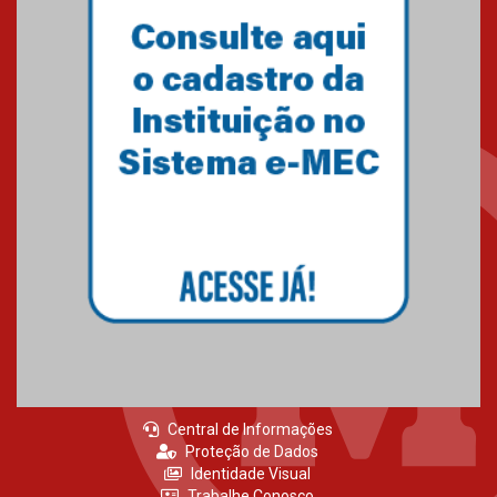
XIII Fórum de Aprendizagem
Transformadora reúne
docentes para debater
inovação e desafios da
educação superior
04.08.2026
Professora do Mackenzie é
finalista do Prêmio Jabuti com
obra sobre ética e arquitetura
contemporânea
04.08.2026
Central de Informações
Proteção de Dados
Identidade Visual
Trabalhe Conosco